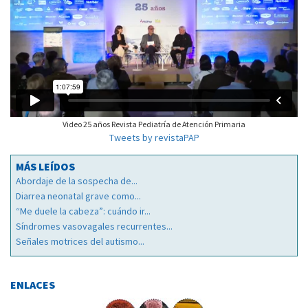
Video 25 años Revista Pediatría de Atención Primaria
Tweets by revistaPAP
MÁS LEÍDOS
Abordaje de la sospecha de...
Diarrea neonatal grave como...
“Me duele la cabeza”: cuándo ir...
Síndromes vasovagales recurrentes...
Señales motrices del autismo...
ENLACES