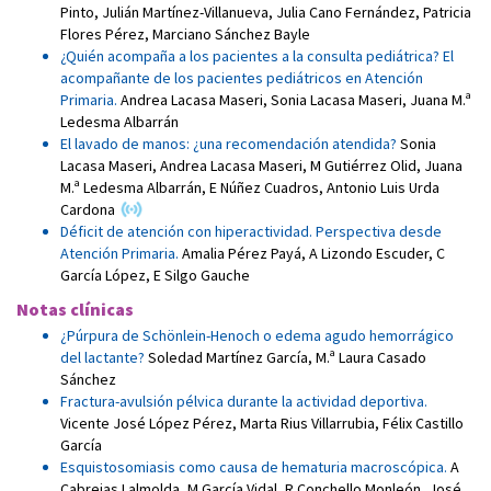
Pinto
,
Julián Martínez-Villanueva
,
Julia Cano Fernández
,
Patricia
Flores Pérez
,
Marciano Sánchez Bayle
¿Quién acompaña a los pacientes a la consulta pediátrica? El
acompañante de los pacientes pediátricos en Atención
Primaria.
Andrea Lacasa Maseri
,
Sonia Lacasa Maseri
,
Juana M.ª
Ledesma Albarrán
El lavado de manos: ¿una recomendación atendida?
Sonia
Lacasa Maseri
,
Andrea Lacasa Maseri
,
M Gutiérrez Olid
,
Juana
M.ª Ledesma Albarrán
,
E Núñez Cuadros
,
Antonio Luis Urda
Cardona
Déficit de atención con hiperactividad. Perspectiva desde
Atención Primaria.
Amalia Pérez Payá
,
A Lizondo Escuder
,
C
García López
,
E Silgo Gauche
Notas clínicas
¿Púrpura de Schönlein-Henoch o edema agudo hemorrágico
del lactante?
Soledad Martínez García
,
M.ª Laura Casado
Sánchez
Fractura-avulsión pélvica durante la actividad deportiva.
Vicente José López Pérez
,
Marta Rius Villarrubia
,
Félix Castillo
García
Esquistosomiasis como causa de hematuria macroscópica.
A
Cabrejas Lalmolda
,
M García Vidal
,
R Conchello Monleón
,
José