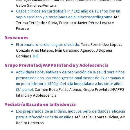
Galbe Sánchez-Ventura
Casos clínicos en Cardiología (n.° 10): niño de 12 años con un
soplo cardiaco y alteraciones en el electrocardiograma.
M.ª
Teresa Fernández Soria
,
Francisco Javier Pérez-Lescure
Picarzo
Revisiones
El prematuro tardío: el gran olvidado.
Tania Fernández López
,
Gonzalo Ares Mateos
,
Iván Carabaño Aguado
,
J Sopeña
Corvinos
Grupo PrevInfad/PAPPS Infancia y Adolescencia
Actividades preventivas y de promoción de la salud para niños
prematuros con una edad gestacional menor de 32 semanas o
un peso inferior a 1500 g. Del alta hospitalaria a los siete años
(2.ª parte).
Carmen Rosa Pallás Alonso
,
Grupo PrevInfad/PAPPS
Infancia y Adolescencia
Pediatría Basada en la Evidencia
Los preparados de arándano, inocuos pero de dudosa eficacia
para la infección urinaria en niños.
M.ª Jesús Esparza Olcina
,
AM
Benito Herreros