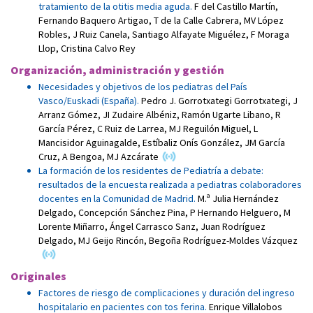
tratamiento de la otitis media aguda.
F del Castillo Martín
,
Fernando Baquero Artigao
,
T de la Calle Cabrera
,
MV López
Robles
,
J Ruiz Canela
,
Santiago Alfayate Miguélez
,
F Moraga
Llop
,
Cristina Calvo Rey
Organización, administración y gestión
Necesidades y objetivos de los pediatras del País
Vasco/Euskadi (España).
Pedro J. Gorrotxategi Gorrotxategi
,
J
Arranz Gómez
,
JI Zudaire Albéniz
,
Ramón Ugarte Libano
,
R
García Pérez
,
C Ruiz de Larrea
,
MJ Reguilón Miguel
,
L
Mancisidor Aguinagalde
,
Estíbaliz Onís González
,
JM García
Cruz
,
A Bengoa
,
MJ Azcárate
La formación de los residentes de Pediatría a debate:
resultados de la encuesta realizada a pediatras colaboradores
docentes en la Comunidad de Madrid.
M.ª Julia Hernández
Delgado
,
Concepción Sánchez Pina
,
P Hernando Helguero
,
M
Lorente Miñarro
,
Ángel Carrasco Sanz
,
Juan Rodríguez
Delgado
,
MJ Geijo Rincón
,
Begoña Rodríguez-Moldes Vázquez
Originales
Factores de riesgo de complicaciones y duración del ingreso
hospitalario en pacientes con tos ferina.
Enrique Villalobos