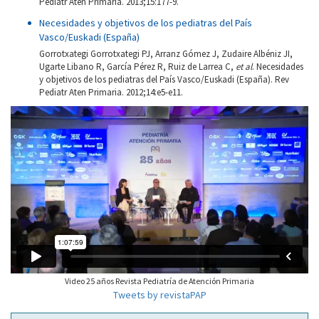
Pediatr Aten Primaria. 2013;15:177-9.
Necesidades y objetivos de los pediatras del País
Vasco/Euskadi (España)
Gorrotxategi Gorrotxategi PJ, Arranz Gómez J, Zudaire Albéniz JI,
Ugarte Libano R, García Pérez R, Ruiz de Larrea C,
et al
. Necesidades
y objetivos de los pediatras del País Vasco/Euskadi (España). Rev
Pediatr Aten Primaria. 2012;14:e5-e11.
Video 25 años Revista Pediatría de Atención Primaria
Tweets by revistaPAP