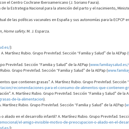
con el Centro Cochrane Iberoamericano (J. Soriano Faura).
n de la Estrategia Nacional para la atención del parto y el nacimiento, Minis
ual de las políticas vacunales en España y sus autonomías para la ECPCP e
an, Home safety.
M. J. Esparza.
ud.es/
):
 A. Martínez Rubio. Grupo PrevInfad. Sección “Familia y Salud” de la AEPap (
po PrevInfad. Sección “Familia y Salud” de la AEPap (
www.familiaysalud.es/
Rubio. Grupo PrevInfad. Sección “Familia y Salud” de la AEPap (
www.familia
tos que contienen grasas”. A. Martínez Rubio. Grupo PrevInfad. Sección “F
ntacion/recomendaciones-para-el-consumo-de-alimentos-que-contienen-g
ación”. A. Martínez Rubio. Grupo PrevInfad. Sección “Familia y Salud” de la A
grasas-de-la-alimentacion
).
 Martínez Rubio. Grupo PrevInfad. Sección “Familia y Salud” de la AEPap (
w
o aliado en el desarrollo infantil? A. Martínez Rubio. Grupo PrevInfad. Secc
emocional/el-amigo-invisible-motivo-de-preocupacion-o-aliado-en-el-desar
ed.es/
):