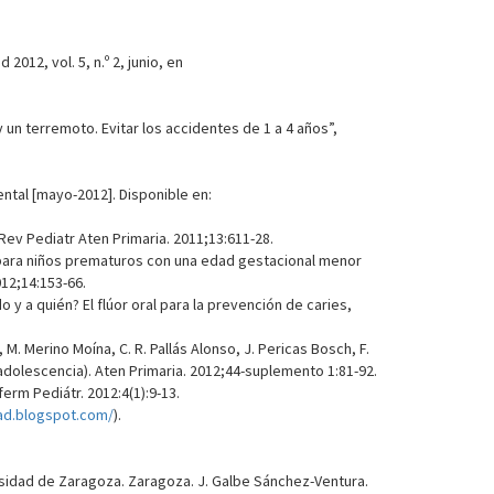
012, vol. 5, n.º 2, junio, en
 un terremoto. Evitar los accidentes de 1 a 4 años”,
dental [mayo-2012]. Disponible en:
Rev Pediatr Aten Primaria. 2011;13:611-28.
 para niños prematuros con una edad gestacional menor
012;14:153-66.
 y a quién? El flúor oral para la prevención de caries,
M. Merino Moína, C. R. Pallás Alonso, J. Pericas Bosch, F.
 adolescencia). Aten Primaria. 2012;44-suplemento 1:81-92.
erm Pediátr. 2012:4(1):9-13.
fad.blogspot.com/
).
rsidad de Zaragoza. Zaragoza. J. Galbe Sánchez-Ventura.