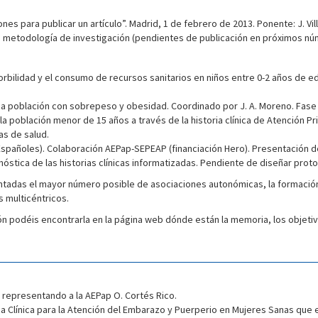
ones para publicar un artículo”. Madrid, 1 de febrero de 2013. Ponente: J. Vi
e metodología de investigación (pendientes de publicación en próximos nú
morbilidad y el consumo de recursos sanitarios en niños entre 0-2 años de e
a población con sobrepeso y obesidad. Coordinado por J. A. Moreno. Fase s
 la población menor de 15 años a través de la historia clínica de Atención 
as de salud.
spañoles). Colaboración AEPap-SEPEAP (financiación Hero). Presentación 
nóstica de las historias clínicas informatizadas. Pendiente de diseñar proto
ntadas el mayor número posible de asociaciones autonómicas, la formació
s multicéntricos.
ión podéis encontrarla en la página web dónde están la memoria, los objet
, representando a la AEPap O. Cortés Rico.
ica Clínica para la Atención del Embarazo y Puerperio en Mujeres Sanas que 