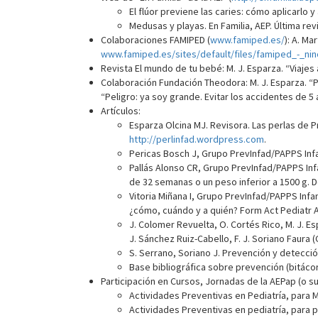
El flúor previene las caries: cómo aplicarlo y 
Medusas y playas. En Familia, AEP. Última rev
Colaboraciones FAMIPED (
www.famiped.es/
): A. Ma
www.famiped.es/sites/default/files/famiped_-_n
Revista El mundo de tu bebé: M. J. Esparza. “Viajes
Colaboración Fundación Theodora: M. J. Esparza. “Pe
“Peligro: ya soy grande. Evitar los accidentes de 5
Artículos:
Esparza Olcina MJ. Revisora. Las perlas de Pre
http://perlinfad.wordpress.com
.
Pericas Bosch J, Grupo PrevInfad/PAPPS Infan
Pallás Alonso CR, Grupo PrevInfad/PAPPS In
de 32 semanas o un peso inferior a 1500 g. Del
Vitoria Miñana I, Grupo PrevInfad/PAPPS Infan
¿cómo, cuándo y a quién? Form Act Pediatr At
J. Colomer Revuelta, O. Cortés Rico, M. J. Es
J. Sánchez Ruiz-Cabello, F. J. Soriano Faura 
S. Serrano, Soriano J. Prevención y detección
Base bibliográfica sobre prevención (bitáco
Participación en Cursos, Jornadas de la AEPap (o s
Actividades Preventivas en Pediatría, para M
Actividades Preventivas en pediatría, para 