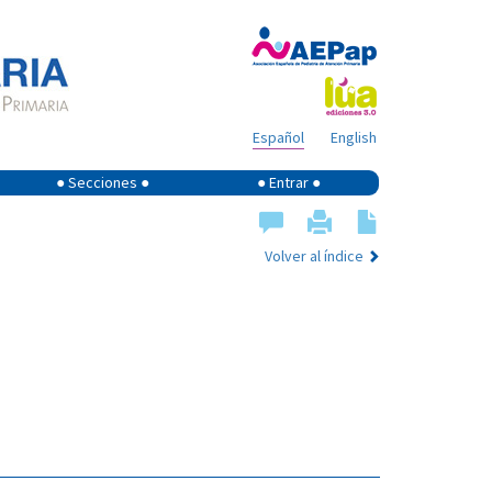
Español
English
● Secciones ●
● Entrar ●
Volver al índice