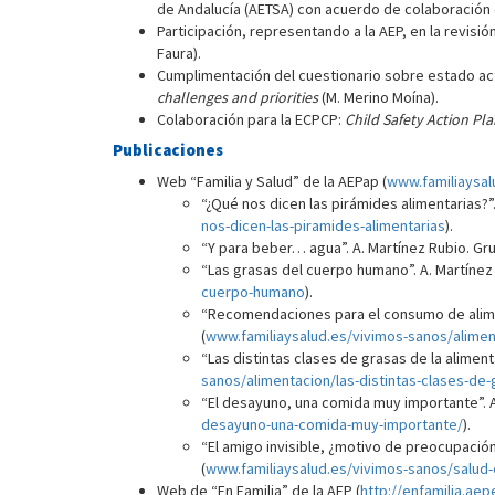
de Andalucía (AETSA) con acuerdo de colaboración 
Participación, representando a la AEP, en la revisió
Faura).
Cumplimentación del cuestionario sobre estado act
challenges and priorities
(M. Merino Moína).
Colaboración para la ECPCP:
Child Safety Action Pl
Publicaciones
Web “Familia y Salud” de la AEPap (
www.familiaysal
“¿Qué nos dicen las pirámides alimentarias?”.
nos-dicen-las-piramides-alimentarias
).
“Y para beber… agua”. A. Martínez Rubio. Gru
“Las grasas del cuerpo humano”. A. Martínez 
cuerpo-humano
).
“Recomendaciones para el consumo de alimen
(
www.familiaysalud.es/vivimos-sanos/alime
“Las distintas clases de grasas de la aliment
sanos/alimentacion/las-distintas-clases-de-
“El desayuno, una comida muy importante”. A.
desayuno-una-comida-muy-importante/
).
“El amigo invisible, ¿motivo de preocupación 
(
www.familiaysalud.es/vivimos-sanos/salud-
Web de “En Familia” de la AEP (
http://enfamilia.aep