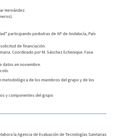
llar Hernández.
meros).
dad” participando pediatras de AP de Andalucía, País
olicitud de financiación.
Primaria. Coordinado por M. Sánchez Echenique. Fase
de datos en noviembre.
colo.
n metodológica de los miembros del grupo y de los
ivos y componentes del grupo
elabora la Agencia de Evaluación de Tecnologías Sanitarias