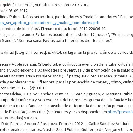
a quién”. En Familia, AEP. Última revisión 12-07-2012.
isión 05-09-2012.
rtínez Rubio. “Niños sin apetito, picoteadores y “malos comedores”. Famiped 2
inos_sin_apetito_picoteadores_y_malos_comedores.pdf
 a medida de los niños”. El mundo de tu bebé. 2012;228:36-40.
ligro: aun no ando. Evitar los accidentes hasta los 12 meses”, “Peligro: soy
 a 9 años”, “Sonrisa sana. Pautas para tener unos dientes sanos”.
vInfad [blog en internet]. El xilitol, su lugar en la prevención de la caries 
cia y Adolescencia. Cribado tuberculínico; prevención de la tuberculosis. 
fancia y Adolescencia. Actividades preventivas y de promoción de la salud
 alta hospitalaria a los siete años (1. ª parte). Rev Pediatr Aten Primaria. 2
cia y Adolescencia. El flúor oral para la prevención de caries, ¿cómo, cuándo
en Prim. 2012;5 (2):108-13.
parza Olcina, J. Galbe Sánchez-Ventura, J. García Aguado, A. Martínez Rubio, 
(Grupo de la Infancia y Adolescencia del PAPPS. Programa de la infancia y la
 del maltrato infantil en la consulta de enfermería de atención primaria. Enf
ra de PrevInfad): dos citas (resúmenes y links disponibles en
http://previn
us federadas) y otros:
IR de Familia. Sector 3 Zaragoza. Febrero 2012. J. Galbe Sánchez-Ventura.
profesionales sanitarios. Master Salud Pública. Gobierno de Aragón y Unive