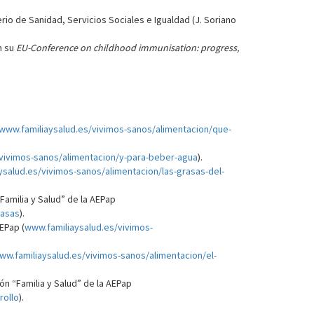
terio de Sanidad, Servicios Sociales e Igualdad (J. Soriano
n su
EU-Conference on childhood immunisation: progress,
www.familiaysalud.es/vivimos-sanos/alimentacion/que-
vivimos-sanos/alimentacion/y-para-beber-agua
).
ysalud.es/vivimos-sanos/alimentacion/las-grasas-del-
amilia y Salud” de la AEPap
rasas
).
EPap (
www.familiaysalud.es/vivimos-
ww.familiaysalud.es/vivimos-sanos/alimentacion/el-
ión “Familia y Salud” de la AEPap
rollo
).