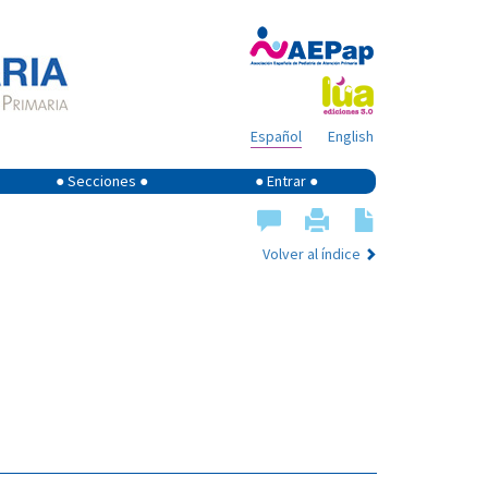
Español
English
● Secciones ●
● Entrar ●
Volver al índice