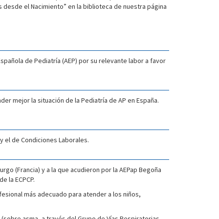
 desde el Nacimiento” en la biblioteca de nuestra página
pañola de Pediatría (AEP) por su relevante labor a favor
er mejor la situación de la Pediatría de AP en España.
 y el de Condiciones Laborales.
urgo (Francia) y a la que acudieron por la AEPap Begoña
de la ECPCP.
ofesional más adecuado para atender a los niños,
 (sobre asma, a través del Grupo de Vías Respiratorias,