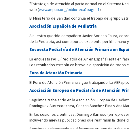
"Estrategia de Atención al parto normal en el Sistema Na
web (
www.aepap.org/biblioteca?page=1
).
El Ministerio de Sanidad continúa el trabajo del grupo Est
Asociación Española de Pediatría
A nuestro querido compañero Javier Soriano Faura, coordi
de la Pediatría, así como por su excelente perfil humano y
Encuesta Pediatría de Atención Primaria en Espa
La encuesta PAPE (Pediatría de AP en España) esta en fas
Los resultados estarán en breve a disposición de todos e
Foro de Atención Primaria
El Foro de Atención Primaria sigue trabajando: La AEPap p
Asociación Europea de Pediatría de Atención Pri
Seguimos trabajando en la Asociación Europea de Pediatría
Domínguez Aurrecoechea, Concha Sánchez Pina y Ana Martí
En las sesiones científicas, Domingo Barroso (en represe
incluyendo nuevas publicaciones que reafirman la idoneid
Seguimos colaborando en diferentes grupos de trabajo e i