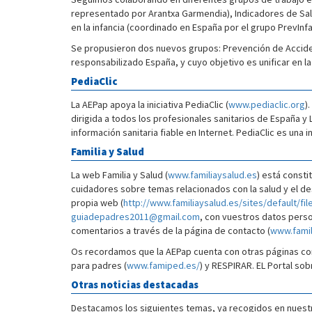
representado por Arantxa Garmendia), Indicadores de Salu
en la infancia (coordinado en España por el grupo PrevInfa
Se propusieron dos nuevos grupos: Prevención de Acciden
responsabilizado España, y cuyo objetivo es unificar en l
PediaClic
La AEPap apoya la iniciativa PediaClic (
www.pediaclic.org
)
dirigida a todos los profesionales sanitarios de España y 
información sanitaria fiable en Internet. PediaClic es una 
Familia y Salud
La web Familia y Salud (
www.familiaysalud.es
) está consti
cuidadores sobre temas relacionados con la salud y el des
propia web (
http://www.familiaysalud.es/sites/default/fi
guiadepadres2011@gmail.com
, con vuestros datos perso
comentarios a través de la página de contacto (
www.famil
Os recordamos que la AEPap cuenta con otras páginas con i
para padres (
www.famiped.es/
) y RESPIRAR. EL Portal so
Otras noticias destacadas
Destacamos los siguientes temas, ya recogidos en nuest