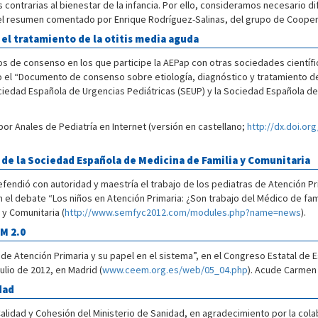
s contrarias al bienestar de la infancia. Por ello, consideramos necesario d
el resumen comentado por Enrique Rodríguez-Salinas, del grupo de Cooper
el tratamiento de la otitis media aguda
 de consenso en los que participe la AEPap con otras sociedades científica
do el “Documento de consenso sobre etiología, diagnóstico y tratamiento de
ociedad Española de Urgencias Pediátricas (SEUP) y la Sociedad Española de 
or Anales de Pediatría en Internet (versión en castellano;
http://dx.doi.or
 de la Sociedad Española de Medicina de Familia y Comunitaria
dió con autoridad y maestría el trabajo de los pediatras de Atención Prima
l debate “Los niños en Atención Primaria: ¿Son trabajo del Médico de famili
y Comunitaria (
http://www.semfyc2012.com/modules.php?name=news
).
M 2.0
de Atención Primaria y su papel en el sistema”, en el Congreso Estatal de
ulio de 2012, en Madrid (
www.ceem.org.es/web/05_04.php
). Acude Carmen 
dad
alidad y Cohesión del Ministerio de Sanidad, en agradecimiento por la cola