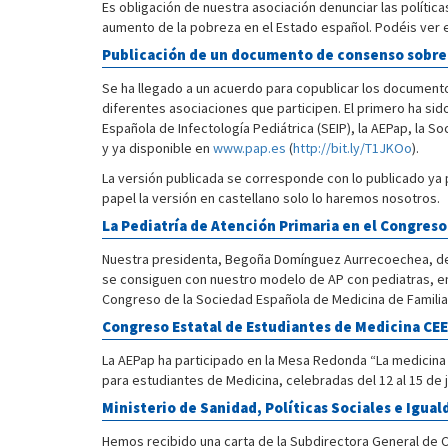
Es obligación de nuestra asociación denunciar las política
aumento de la pobreza en el Estado español. Podéis ver 
Publicación de un documento de consenso sobre 
Se ha llegado a un acuerdo para copublicar los documentos
diferentes asociaciones que participen. El primero ha si
Española de Infectología Pediátrica (SEIP), la AEPap, la S
y ya disponible en
www.pap.es
(
http://bit.ly/T1JKOo
).
La versión publicada se corresponde con lo publicado ya p
papel la versión en castellano solo lo haremos nosotros.
La Pediatría de Atención Primaria en el Congreso
Nuestra presidenta, Begoña Domínguez Aurrecoechea, defen
se consiguen con nuestro modelo de AP con pediatras, en e
Congreso de la Sociedad Española de Medicina de Familia 
Congreso Estatal de Estudiantes de Medicina CEE
La AEPap ha participado en la Mesa Redonda “La medicina 
para estudiantes de Medicina, celebradas del 12 al 15 de j
Ministerio de Sanidad, Políticas Sociales e Igual
Hemos recibido una carta de la Subdirectora General de C