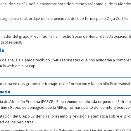
cional de Salud". Podéis encontrar este documento así como el de “Cuidados
rategia para el abordaje de la cronicidad, del que forma parte Olga Cortés.
nador del grupo PrevInfad, le han hecho Socio de Honor de la Asociación Es
 profesional.
ña
e de análisis. Hemos recibido 1540 respuestas que nos ayudarán a comprend
n la web de la AEPap.
articipa en dos grupos de trabajo: el de Formación y Desarrollo Profesional
maria
 de Atención Primaria (ECPCP). En la reunión celebrada en junio en Estrasb
nez Rubio, se consiguió que la AEPap formara parte del comité ejecutivo 
ntación del Grupo Evidencias) presentó la revisión sistemática sobre el pr
ad de los pediatras.
nvestigación: Derechos del Niño (liderado por Luis Martín), grupo TEACHER