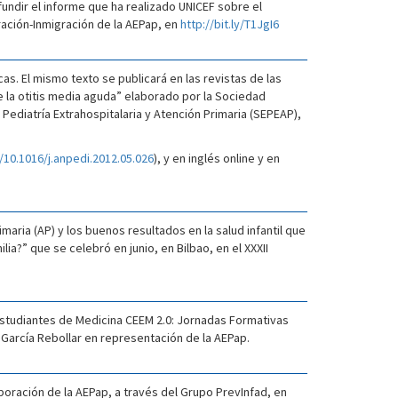
ifundir el informe que ha realizado UNICEF sobre el
ación-Inmigración de la AEPap, en
http://bit.ly/T1JgI6
s. El mismo texto se publicará en las revistas de las
 la otitis media aguda” elaborado por la Sociedad
Pediatría Extrahospitalaria y Atención Primaria (SEPEAP),
g/10.1016/j.anpedi.2012.05.026
), y en inglés online y en
ria (AP) y los buenos resultados en la salud infantil que
a?” que se celebró en junio, en Bilbao, en el XXXII
 Estudiantes de Medicina CEEM 2.0: Jornadas Formativas
García Rebollar en representación de la AEPap.
boración de la AEPap, a través del Grupo PrevInfad, en