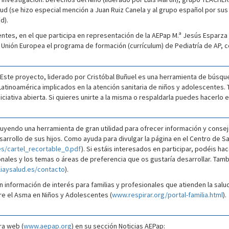
d (se hizo especial mención a Juan Ruiz Canela y al grupo español por sus
d).
tes, en el que participa en representación de la AEPap M.ª Jesús Esparza
a Unión Europea el programa de formación (currículum) de Pediatría de AP, 
. Este proyecto, liderado por Cristóbal Buñuel es una herramienta de búsque
Latinoamérica implicados en la atención sanitaria de niños y adolescentes. 
iniciativa abierta. Si quieres unirte a la misma o respaldarla puedes hacerlo 
tuyendo una herramienta de gran utilidad para ofrecer información y consej
arrollo de sus hijos. Como ayuda para divulgar la página en el Centro de Sa
les/cartel_recortable_0.pdf
). Si estáis interesados en participar, podéis ha
nales y los temas o áreas de preferencia que os gustaría desarrollar. Ta
iaysalud.es/contacto
).
nformación de interés para familias y profesionales que atienden la salud 
bre el Asma en Niños y Adolescentes (
www.respirar.org/portal-familia.html
).
ra web (
www.aepap.org
) en su sección Noticias AEPap: