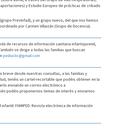
 aportaciones) y Estudio Europeo de prácticas de cribado
 (grupo PrevInfad), y un grupo nuevo, del que nos hemos
coordinado por Carmen Villaizán (Grupo de Docencia).
da de recursos de información sanitaria infantojuvenil,
También se dirige a todas las familias que buscan
en
pediaclic@gmail.com
o breve desde nuestras consultas, a las familias y
lud, tenéis un cartel-recortable que podéis obtener en la
cerlo enviando un correo electrónico a
mbién podéis proponernos temas de interés y enviarnos
infantil: FAMIPED. Revista electrónica de información