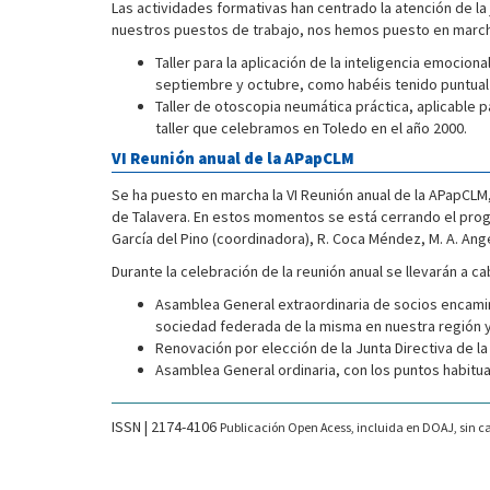
Las actividades formativas han centrado la atención de l
nuestros puestos de trabajo, nos hemos puesto en marcha
Taller para la aplicación de la inteligencia emocio
septiembre y octubre, como habéis tenido puntual i
Taller de otoscopia neumática práctica, aplicable p
taller que celebramos en Toledo en el año 2000.
VI Reunión anual de la APapCLM
Se ha puesto en marcha la VI Reunión anual de la APapCLM,
de Talavera. En estos momentos se está cerrando el progr
García del Pino (coordinadora), R. Coca Méndez, M. A. Angel
Durante la celebración de la reunión anual se llevarán a c
Asamblea General extraordinaria de socios encamin
sociedad federada de la misma en nuestra región y 
Renovación por elección de la Junta Directiva de la
Asamblea General ordinaria, con los puntos habitu
ISSN | 2174-4106
Publicación Open Acess, incluida en DOAJ, sin ca