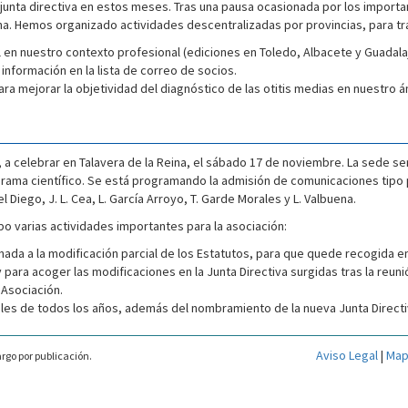
a junta directiva en estos meses. Tras una pausa ocasionada por los import
. Hemos organizado actividades descentralizadas por provincias, para trat
nal en nuestro contexto profesional (ediciones en Toledo, Albacete y Guada
nformación en la lista de correo de socios.
ara mejorar la objetividad del diagnóstico de las otitis medias en nuestro á
 a celebrar en Talavera de la Reina, el sábado 17 de noviembre. La sede s
ama científico. Se está programando la admisión de comunicaciones tipo p
 Diego, J. L. Cea, L. García Arroyo, T. Garde Morales y L. Valbuena.
abo varias actividades importantes para la asociación:
ada a la modificación parcial de los Estatutos, para que quede recogida 
para acoger las modificaciones en la Junta Directiva surgidas tras la reuni
 Asociación.
ales de todos los años, además del nombramiento de la nueva Junta Directi
Aviso Legal
|
Map
rgo por publicación.