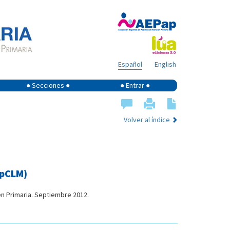
Español
English
● Secciones ●
● Entrar ●
Volver al índice
apCLM)
en Primaria. Septiembre 2012.