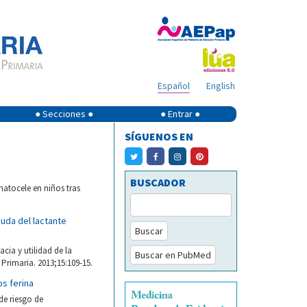
Español
English
● Secciones ●
● Entrar ●
SÍGUENOS EN
BUSCADOR
atocele en niños tras
aguda del lactante
Buscar
acia y utilidad de la
Buscar en PubMed
 Primaria. 2013;15:109-15.
os ferina
de riesgo de