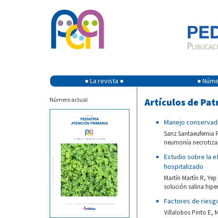
● La revista ●
● Númer
Número actual
Artículos de Pat
Manejo conservado
Sanz Santaeufemia F
neumonía necrotizant
Estudio sobre la ef
hospitalizado
Martín Martín R, Yep 
solución salina hipe
Factores de riesgo
Villalobos Pinto E, 