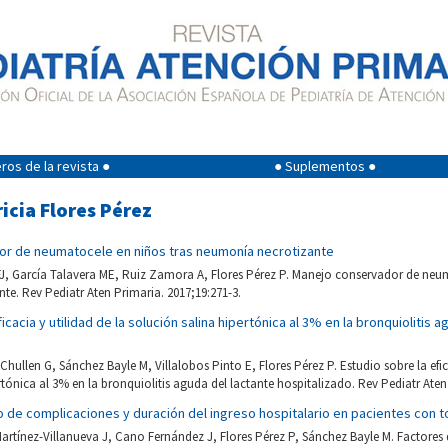
os de la revista ●
● Suplementos ●
ricia Flores Pérez
r de neumatocele en niños tras neumonía necrotizante
J, García Talavera ME, Ruiz Zamora A, Flores Pérez P. Manejo conservador de neum
e. Rev Pediatr Aten Primaria. 2017;19:271-3.
icacia y utilidad de la solución salina hipertónica al 3% en la bronquiolitis 
Chullen G, Sánchez Bayle M, Villalobos Pinto E, Flores Pérez P. Estudio sobre la efic
rtónica al 3% en la bronquiolitis aguda del lactante hospitalizado. Rev Pediatr Aten
 de complicaciones y duración del ingreso hospitalario en pacientes con t
Martínez-Villanueva J, Cano Fernández J, Flores Pérez P, Sánchez Bayle M. Factores 