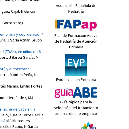
Asociación Española de
nguez Cajal
,
N García
Pediatría
. Gorrotxategi
 Temprana y coordinación?
Plan de Formación Activa
ura
,
J Soria Aznar
,
Grupo
de Pediatría de Atención
Primaria
ad (TDAH), en niños de 6 a
bert
,
J Barea García
,
M
AH) y el trastorno
errat Montes Peña
,
N
Evidencias en Pediatría
tés Marina
,
Emilio Fortea
oneo Hernández
,
MJ
Guía rápida para la
selección del tratamiento
de leche de vaca en la
antimicrobiano empírico
llejo
,
C De la Torre Cecilia
cos?
M.ª Mercedes
nzález Rubio
,
N García