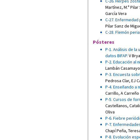
C-26. Herpes zoste
Martínez
,
M.ª Pila
García Vera
C-27. Enfermedad 
Pilar Sanz de Migu
C-28. Flemón peri
Pósteres
P-1. Análisis de la
datos BIFAP
.
V Bry
P-2. Educación al n
Lambán Casamayo
P-3. Encuesta sobr
Pedrosa Clar
,
EJ C
P-4. Enseñando a 
Carrillo
,
A Carreño 
P-5. Cursos de for
Castellanos
,
Catal
Oliva
P-6. Fiebre periód
P-7. Enfermedades
Chapí Peña
,
Teres
P-8. Evolución esp