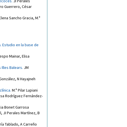
recoces
.
JI Perales
rro Guerrero
,
César
Elena Sancho Gracia
,
M.ª
a. Estudio en la base de
respo Mainar
,
Elisa
Illes Balears
.
JM
González
,
N Hayajneh
clínica
.
M.ª Pilar Lupiani
sa Rodríguez Fernández-
cia Bonet Garrosa
l
,
JI Perales Martínez
,
B
ía Tablado
,
A Carreño