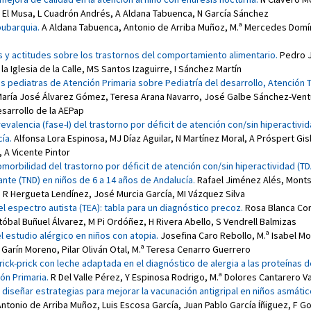
 El Musa
,
L Cuadrón Andrés
,
A Aldana Tabuenca
,
N García Sánchez
pubarquia
.
A Aldana Tabuenca
,
Antonio de Arriba Muñoz
,
M.ª Mercedes Domí
s y actitudes sobre los trastornos del comportamiento alimentario
.
Pedro J
la Iglesia de la Calle
,
MS Santos Izaguirre
,
I Sánchez Martín
os pediatras de Atención Primaria sobre Pediatría del desarrollo, Atención
aría José Álvarez Gómez
,
Teresa Arana Navarro
,
José Galbe Sánchez-Vent
esarrollo de la AEPap
evalencia (fase-I) del trastorno por déficit de atención con/sin hiperactivid
cía
.
Alfonsa Lora Espinosa
,
MJ Díaz Aguilar
,
N Martínez Moral
,
A Próspert Gis
,
A Vicente Pintor
omorbilidad del trastorno por déficit de atención con/sin hiperactividad (TD
ante (TND) en niños de 6 a 14 años de Andalucía
.
Rafael Jiménez Alés
,
Monts
,
R Hergueta Lendínez
,
José Murcia García
,
MI Vázquez Silva
el espectro autista (TEA): tabla para un diagnóstico precoz
.
Rosa Blanca Cor
tóbal Buñuel Álvarez
,
M Pi Ordóñez
,
H Rivera Abello
,
S Vendrell Balmizas
el estudio alérgico en niños con atopia
.
Josefina Caro Rebollo
,
M.ª Isabel M
 Garín Moreno
,
Pilar Oliván Otal
,
M.ª Teresa Cenarro Guerrero
prick-prick con leche adaptada en el diagnóstico de alergia a las proteínas 
ón Primaria
.
R Del Valle Pérez
,
Y Espinosa Rodrigo
,
M.ª Dolores Cantarero Va
diseñar estrategias para mejorar la vacunación antigripal en niños asmáti
Antonio de Arriba Muñoz
,
Luis Escosa García
,
Juan Pablo García Íñiguez
,
F Go