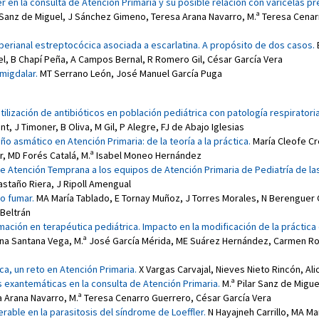
r en la consulta de Atención Primaria y su posible relación con varicelas p
r Sanz de Miguel
,
J Sánchez Gimeno
,
Teresa Arana Navarro
,
M.ª Teresa Cena
perianal estreptocócica asociada a escarlatina. A propósito de dos casos
.
el
,
B Chapí Peña
,
A Campos Bernal
,
R Romero Gil
,
César García Vera
amigdalar
.
MT Serrano León
,
José Manuel García Puga
 utilización de antibióticos en población pediátrica con patología respiratori
ant
,
J Timoner
,
B Oliva
,
M Gil
,
P Alegre
,
FJ de Abajo Iglesias
iño asmático en Atención Primaria: de la teoría a la práctica
.
María Cleofe C
r
,
MD Forés Catalá
,
M.ª Isabel Moneo Hernández
e Atención Temprana a los equipos de Atención Primaria de Pediatría de las 
astaño Riera
,
J Ripoll Amengual
no fumar
.
MA María Tablado
,
E Tornay Muñoz
,
J Torres Morales
,
N Berenguer 
Beltrán
mación en terapéutica pediátrica. Impacto en la modificación de la práctica 
ina Santana Vega
,
M.ª José García Mérida
,
ME Suárez Hernández
,
Carmen Ro
ica, un reto en Atención Primaria
.
X Vargas Carvajal
,
Nieves Nieto Rincón
,
Ali
 exantemáticas en la consulta de Atención Primaria
.
M.ª Pilar Sanz de Migue
a Arana Navarro
,
M.ª Teresa Cenarro Guerrero
,
César García Vera
erable en la parasitosis del síndrome de Loeffler
.
N Hayajneh Carrillo
,
MA Mar