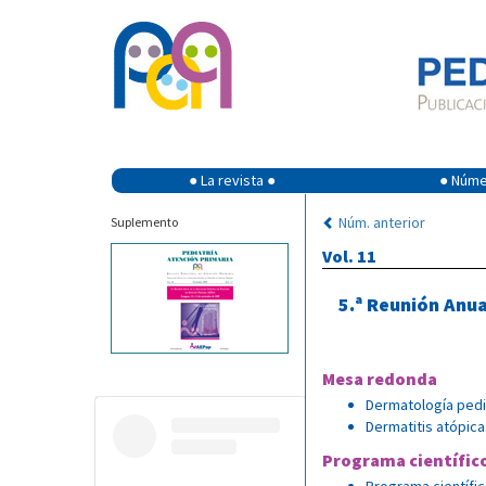
● La revista ●
● Númer
Núm. anterior
Suplemento
Vol. 11
5.ª Reunión Anua
Mesa redonda
Dermatología pediá
Dermatitis atópica
Programa científic