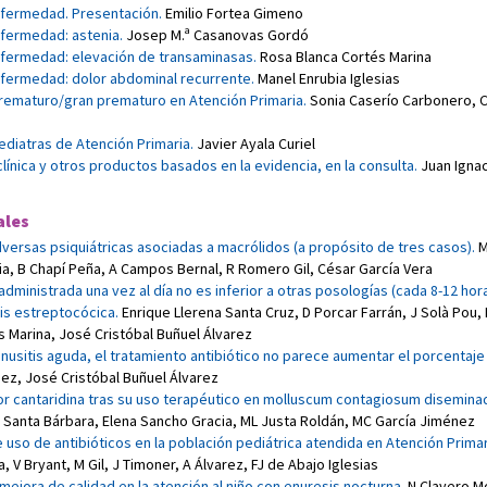
enfermedad. Presentación
.
Emilio Fortea Gimeno
nfermedad: astenia
.
Josep M.ª Casanovas Gordó
enfermedad: elevación de transaminasas
.
Rosa Blanca Cortés Marina
enfermedad: dolor abdominal recurrente
.
Manel Enrubia Iglesias
rematuro/gran prematuro en Atención Primaria
.
Sonia Caserío Carbonero
,
C
ediatras de Atención Primaria
.
Javier Ayala Curiel
clínica y otros productos basados en la evidencia, en la consulta
.
Juan Igna
ales
versas psiquiátricas asociadas a macrólidos (a propósito de tres casos)
.
M
ia
,
B Chapí Peña
,
A Campos Bernal
,
R Romero Gil
,
César García Vera
 administrada una vez al día no es inferior a otras posologías (cada 8-12 hor
tis estreptocócica
.
Enrique Llerena Santa Cruz
,
D Porcar Farrán
,
J Solà Pou
,
s Marina
,
José Cristóbal Buñuel Álvarez
sinusitis aguda, el tratamiento antibiótico no parece aumentar el porcentaje
ñez
,
José Cristóbal Buñuel Álvarez
por cantaridina tras su uso terapéutico en molluscum contagiosum disemina
 Santa Bárbara
,
Elena Sancho Gracia
,
ML Justa Roldán
,
MC García Jiménez
e uso de antibióticos en la población pediátrica atendida en Atención Primar
a
,
V Bryant
,
M Gil
,
J Timoner
,
A Álvarez
,
FJ de Abajo Iglesias
mejora de calidad en la atención al niño con enuresis nocturna
.
N Clavero M