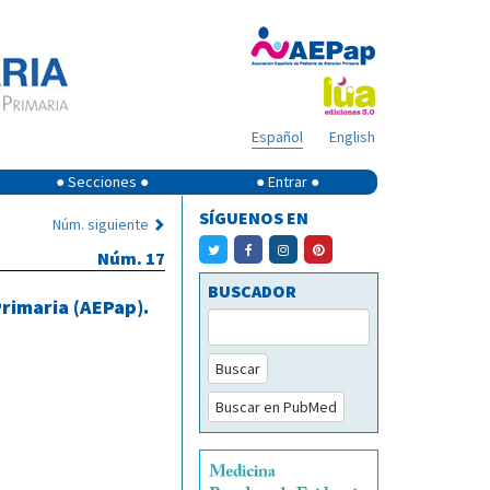
Español
English
● Secciones ●
● Entrar ●
SÍGUENOS EN
Núm. siguiente
Núm. 17
BUSCADOR
Primaria (AEPap).
Buscar
Buscar en PubMed