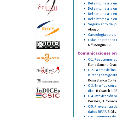
Del síntoma a la 
Del síntoma a la e
Del síntoma a la 
Del síntoma a la 
Seguimiento del p
Alonso
Cardiología para p
Guías de práctica 
M.ª Mengual Gil
Comunicaciones or
C-1. Reacciones ad
Elena Sancho Grac
C-2. La amoxicilina
la faringoamigdali
Rosa Blanca Corté
C-3. En niños con 
días
.
B Guarch Ibá
C-4. Intoxicación 
Perales
,
B Romera
C-5. Prevalencia d
datos BIFAP
.
B Oliv
C-6. Propuesta de 