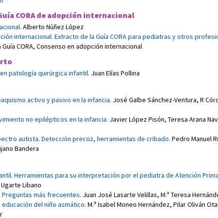
co
Guía CORA de adopción internacional
acional
.
Alberto Núñez López
ón internacional. Extracto de la Guía CORA para pediatras y otros profesi
la Guía CORA, Consenso en adopción internacional
erto
en patología quirúrgica infantil
.
Juan Elías Pollina
aquismo activo y pasivo en la infancia
.
José Galbe Sánchez-Ventura
,
R Cór
imiento no epilépticos en la infancia
.
Javier López Pisón
,
Teresa Arana Nav
pectro autista. Detección precoz, herramientas de cribado
.
Pedro Manuel R
ijano Bandera
fantil. Herramientas para su interpretación por el pediatra de Atención Prima
Ugarte Libano
. Preguntas más frecuentes
.
Juan José Lasarte Velillas
,
M.ª Teresa Hernánd
a educación del niño asmático
.
M.ª Isabel Moneo Hernández
,
Pilar Oliván Ota
r