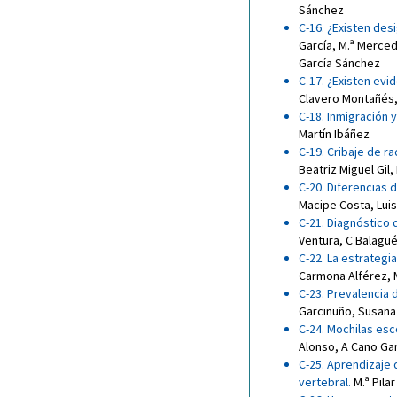
Sánchez
C-16. ¿Existen des
García
,
M.ª Merced
García Sánchez
C-17. ¿Existen evi
Clavero Montañés
C-18. Inmigración 
Martín Ibáñez
C-19. Cribaje de r
Beatriz Miguel Gil
,
C-20. Diferencias 
Macipe Costa
,
Lui
C-21. Diagnóstico 
Ventura
,
C Balagu
C-22. La estrategia
Carmona Alférez
,
C-23. Prevalencia 
Garcinuño
,
Susana
C-24. Mochilas esc
Alonso
,
A Cano Ga
C-25. Aprendizaje 
vertebral
.
M.ª Pila