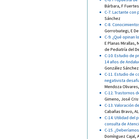
Bárbara
,
F Fuertes
C-7. Lactante con 
Sánchez
C-8. Conocimiento
Gorrotxategi
,
E De 
C-9. ¿Qué opinan l
E Planas Mirallas
,
M
de Pediatría del D
C-10. Estudio de pr
14 años de Andalu
González Sánchez
C-11. Estudio de c
negativista desafi
Mendoza Olivares
C-12. Trastornos d
Gimeno
,
José Cris
C-13. Valoración d
Cabañas Bravo
,
AL
C-14. Utilidad del 
consulta de Atenci
C-15. ¿Deberíamos 
Domínguez Cajal
,