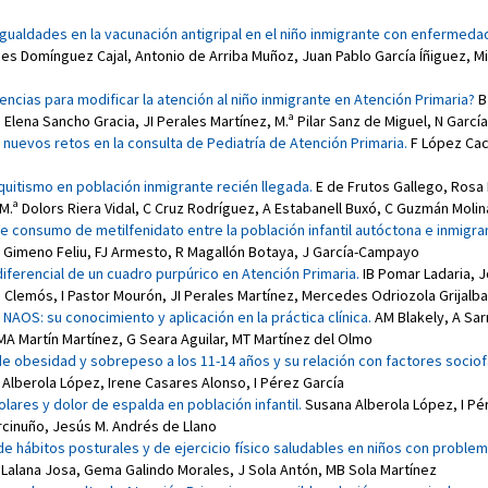
igualdades en la vacunación antigripal en el niño inmigrante con enfermed
es Domínguez Cajal
,
Antonio de Arriba Muñoz
,
Juan Pablo García Íñiguez
,
Mi
dencias para modificar la atención al niño inmigrante en Atención Primaria?
B
,
Elena Sancho Gracia
,
JI Perales Martínez
,
M.ª Pilar Sanz de Miguel
,
N Garcí
y nuevos retos en la consulta de Pediatría de Atención Primaria
.
F López Ca
aquitismo en población inmigrante recién llegada
.
E de Frutos Gallego
,
Rosa 
M.ª Dolors Riera Vidal
,
C Cruz Rodríguez
,
A Estabanell Buxó
,
C Guzmán Molin
de consumo de metilfenidato entre la población infantil autóctona e inmigr
s Gimeno Feliu
,
FJ Armesto
,
R Magallón Botaya
,
J García-Campayo
diferencial de un cuadro purpúrico en Atención Primaria
.
IB Pomar Ladaria
,
J
é Clemós
,
I Pastor Mourón
,
JI Perales Martínez
,
Mercedes Odriozola Grijalba
 NAOS: su conocimiento y aplicación en la práctica clínica
.
AM Blakely
,
A Sar
MA Martín Martínez
,
G Seara Aguilar
,
MT Martínez del Olmo
de obesidad y sobrepeso a los 11-14 años y su relación con factores sociof
 Alberola López
,
Irene Casares Alonso
,
I Pérez García
olares y dolor de espalda en población infantil
.
Susana Alberola López
,
I Pé
rcinuño
,
Jesús M. Andrés de Llano
de hábitos posturales y de ejercicio físico saludables en niños con probl
r Lalana Josa
,
Gema Galindo Morales
,
J Sola Antón
,
MB Sola Martínez