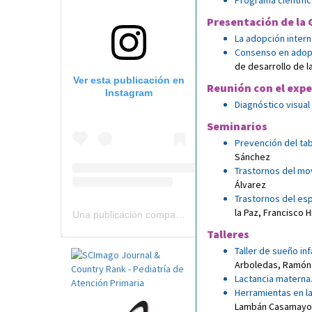
Programa científi
Presentación de la 
La adopción intern
Consenso en adopci
de desarrollo de 
Ver esta publicación en
Reunión con el exp
Instagram
Diagnóstico visual 
Seminarios
Prevención del tab
Sánchez
Trastornos del mov
Álvarez
Trastornos del es
la Paz
,
Francisco H
Una publicación compartida por Revista Pediatría de AP-AEPap (@revistapap)
Talleres
Taller de sueño in
Arboledas
,
Ramón 
Lactancia materna
Herramientas en l
Lambán Casamayo