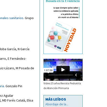
onales sanitarios
.
Grupo
doba García
,
N García
arro
,
E Fernández-
uiz-Lázaro
,
M Posada de
Video 25 años Revista Pediatría
ria
.
Gonzalo Pin
de Atención Primaria
ez Aguilar
MÁS LEÍDOS
l
,
MD Forés Catalá
,
Elisa
Abordaje de la...