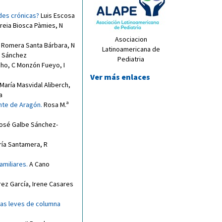
ades crónicas?
Luis Escosa
reia Biosca Pàmies
,
N
Asociacion
 Romera Santa Bárbara
,
N
Latinoamericana de
a Sánchez
Pediatria
cho
,
C Monzón Fueyo
,
I
Ver más enlaces
María Masvidal Aliberch
,
a
ante de Aragón
.
Rosa M.ª
osé Galbe Sánchez-
ría Santamera
,
R
amiliares
.
A Cano
rez García
,
Irene Casares
emas leves de columna