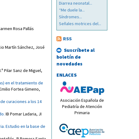
Diarrea neonatal...
“Me duele la...
Síndromes...
Señales motrices del...
armen Rosa Pallás
RSS
cio Martín Sánchez
,
José
Suscríbete al
boletín de
novedades
.ª Pilar Sanz de Miguel
,
ENLACES
as) en el tratamiento de
Emilio Fortea Gimeno
,
Asociación Española de
 de curaciones a los 14
Pediatría de Atención
Primaria
do
.
IB Pomar Ladaria
,
JI
ia. Estudio en la base de
ontañés
,
B Romera Santa