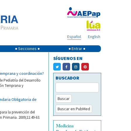
Español
English
● Secciones ●
● Entrar ●
SÍGUENOS EN
 Temprana y coordinación?
BUSCADOR
e Pediatría del Desarrollo
ción Temprana y
Buscar
ndaria Obligatoria de
Buscar en PubMed
para la prevención del
 Primaria. 2009;11:49-63.