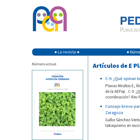
● La revista ●
● Númer
Número actual
Artículos de E Pl
C-9. ¿Qué opinan l
Planas Mirallas E, Á
de la AEPap . C-9. ¿
coordinación? Rev Pe
Consejo breve para
Zaragoza
Galbe Sánchez-Ventur
tabaquismo en escola