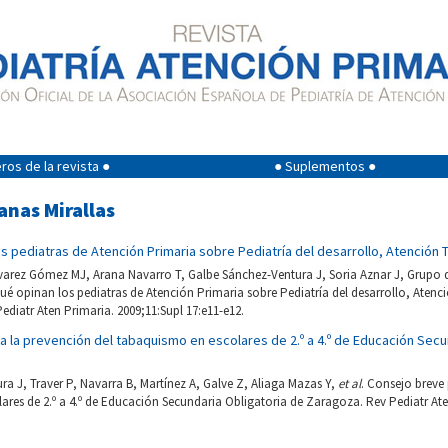
os de la revista ●
● Suplementos ●
anas Mirallas
os pediatras de Atención Primaria sobre Pediatría del desarrollo, Atención
lvarez Gómez MJ, Arana Navarro T, Galbe Sánchez-Ventura J, Soria Aznar J, Grupo d
Qué opinan los pediatras de Atención Primaria sobre Pediatría del desarrollo, Aten
diatr Aten Primaria. 2009;11:Supl 17:e11-e12.
 la prevención del tabaquismo en escolares de 2.º a 4.º de Educación Secu
a J, Traver P, Navarra B, Martínez A, Galve Z, Aliaga Mazas Y,
et al
. Consejo breve 
res de 2.º a 4.º de Educación Secundaria Obligatoria de Zaragoza. Rev Pediatr Aten