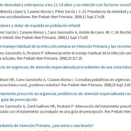
de obesidad y sobrepeso a los 11-14 años y su relación con factores sociof
berola López S, Casares Alonso I, Pérez García I. C-23. Prevalencia de obesidad y 
res sociofamiliares. Rev Pediatr Aten Primaria. 2009;11 Supl 17:e28.
olares y dolor de espalda en población infantil
rez García I, Casares Alonso I, Cano Garcinuño A, Andrés de Llano JM. C-24. Mochil
 infantil. Rev Pediatr Aten Primaria. 2009;11 Supl 17:e29.
el manejo habitual de la infección urinaria en Atención Primaria y las reco
no Garcinuño A, Rostami P. Diferencias entre el manejo habitual de la infección uri
actuales. Rev Pediatr Aten Primaria. 2008;10:217-25.
icas en urgencias de atención especializada procedentes de una zona bás
khani HR, Cano Garcinuño A, Casares Alonso I. Consultas pediátricas en urgencias 
ona básica rural ¿podemos evitarlas? Rev Pediatr Aten Primaria. 2008;10 Supl 2:e63
tamiento prescrito en urgencias pediátricas de atención especializada con
 guía de prescripción
ano Garcinuño A, Zand Isakhani HR, Rostami P. Adecuación del tratamiento prescrit
izada con el tratamiento aconsejado en una guía de prescripción. Rev Pediatr Aten
ediatría de Atención Primaria: ¿una meta o una ilusión?