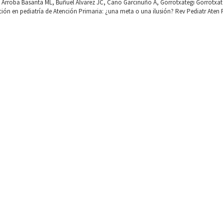
, Arroba Basanta ML, Buñuel Álvarez JC, Cano Garcinuño A, Gorrotxategi Gorrotxat
ción en pediatría de Atención Primaria: ¿una meta o una ilusión? Rev Pediatr Aten P