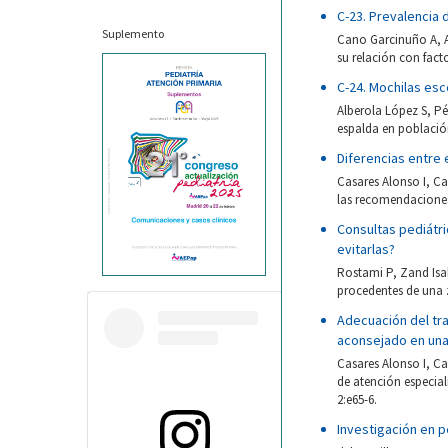
C-23. Prevalencia 
Suplemento
Cano Garcinuño A, Al
su relación con facto
C-24. Mochilas esc
Alberola López S, Pé
espalda en población
Diferencias entre 
Casares Alonso I, Ca
las recomendaciones 
Consultas pediátr
evitarlas?
Rostami P, Zand Isa
procedentes de una z
Adecuación del tra
aconsejado en una
Casares Alonso I, C
de atención especial
2:e65-6.
Investigación en p