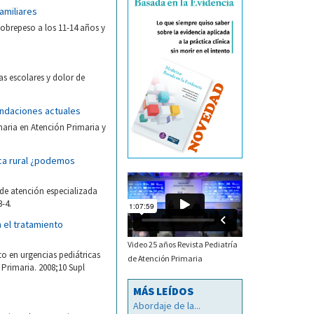
amiliares
sobrepeso a los 11-14 años y
as escolares y dolor de
mendaciones actuales
naria en Atención Primaria y
ica rural ¿podemos
de atención especializada
-4.
 el tratamiento
Video 25 años Revista Pediatría
o en urgencias pediátricas
de Atención Primaria
 Primaria. 2008;10 Supl
MÁS LEÍDOS
Abordaje de la...