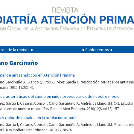
os de la revista ●
● Suplementos ●
Cano Garcinuño
abel
de antiasmáticos en Atención Primaria
no Garcinuño A, Blanco Quirós A, Pérez García I. Prescripción off-label de antiasm
maria. 2015;17:237-46.
s características del sueño en niños preescolares de nuestro medio
rez García I, Casares Alonso I, Cano Garcinuño A, Andrés de Llano JM. C-2. Estudio d
colares de nuestro medio. Rev Pediatr Aten Primaria. 2010;12(Supl 19):e57.
 y dolor de espalda en la población infantil
rez García I, Casares Alonso I, Cano Garcinuño A, Andrés de Llano JM. Mochilas esc
til. Rev Pediatr Aten Primaria. 2010;12:385-97.