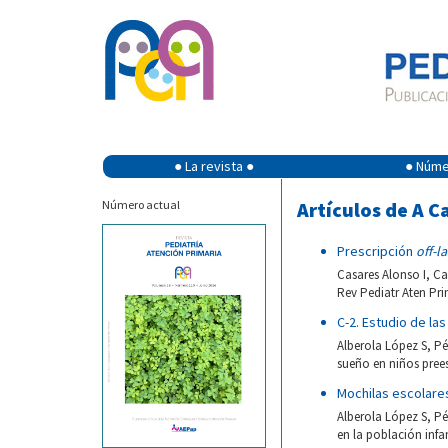
● La revista ●
● Númer
Número actual
Artículos de A 
Prescripción
off-l
Casares Alonso I, Ca
Rev Pediatr Aten Pri
C-2. Estudio de la
Alberola López S, Pé
sueño en niños prees
Mochilas escolares
Alberola López S, Pé
en la población infan