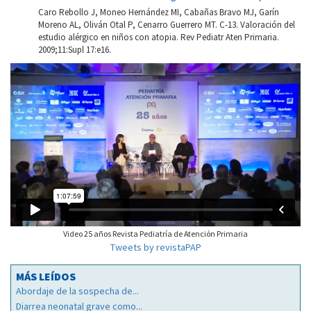
Caro Rebollo J, Moneo Hernández MI, Cabañas Bravo MJ, Garín
Moreno AL, Oliván Otal P, Cenarro Guerrero MT. C-13. Valoración del
estudio alérgico en niños con atopia. Rev Pediatr Aten Primaria.
2009;11:Supl 17:e16.
Video 25 años Revista Pediatría de Atención Primaria
Tweets by revistaPAP
MÁS LEÍDOS
Abordaje de la sospecha de...
Diarrea neonatal grave como...