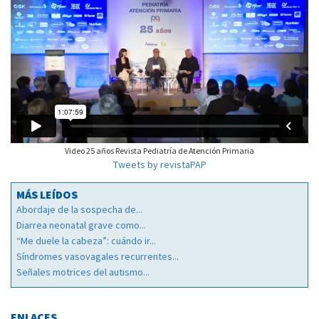
Video 25 años Revista Pediatría de Atención Primaria
Tweets by revistaPAP
MÁS LEÍDOS
Abordaje de la sospecha de...
Diarrea neonatal grave como...
“Me duele la cabeza”: cuándo ir...
Síndromes vasovagales recurrentes...
Señales motrices del autismo...
ENLACES