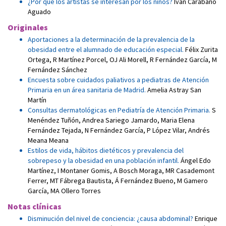
¿Por qué los artistas se interesan por los niños?
Iván Carabaño
Aguado
Originales
Aportaciones a la determinación de la prevalencia de la
obesidad entre el alumnado de educación especial.
Félix Zurita
Ortega
,
R Martínez Porcel
,
OJ Ali Morell
,
R Fernández García
,
M
Fernández Sánchez
Encuesta sobre cuidados paliativos a pediatras de Atención
Primaria en un área sanitaria de Madrid.
Amelia Astray San
Martín
Consultas dermatológicas en Pediatría de Atención Primaria.
S
Menéndez Tuñón
,
Andrea Sariego Jamardo
,
Maria Elena
Fernández Tejada
,
N Fernández García
,
P López Vilar
,
Andrés
Meana Meana
Estilos de vida, hábitos dietéticos y prevalencia del
sobrepeso y la obesidad en una población infantil.
Ángel Edo
Martínez
,
I Montaner Gomis
,
A Bosch Moraga
,
MR Casademont
Ferrer
,
MT Fábrega Bautista
,
Á Fernández Bueno
,
M Gamero
García
,
MA Ollero Torres
Notas clínicas
Disminución del nivel de conciencia: ¿causa abdominal?
Enrique