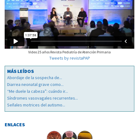
Video 25 años Revista Pediatría de Atención Primaria
Tweets by revistaPAP
MÁS LEÍDOS
Abordaje de la sospecha de...
Diarrea neonatal grave como...
“Me duele la cabeza”: cuándo ir...
Síndromes vasovagales recurrentes...
Señales motrices del autismo...
ENLACES