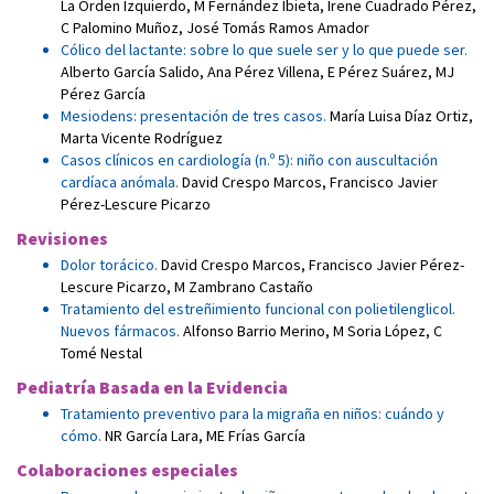
La Orden Izquierdo
,
M Fernández Ibieta
,
Irene Cuadrado Pérez
,
C Palomino Muñoz
,
José Tomás Ramos Amador
Cólico del lactante: sobre lo que suele ser y lo que puede ser.
Alberto García Salido
,
Ana Pérez Villena
,
E Pérez Suárez
,
MJ
Pérez García
Mesiodens: presentación de tres casos.
María Luisa Díaz Ortiz
,
Marta Vicente Rodríguez
Casos clínicos en cardiología (n.º 5): niño con auscultación
cardíaca anómala.
David Crespo Marcos
,
Francisco Javier
Pérez-Lescure Picarzo
Revisiones
Dolor torácico.
David Crespo Marcos
,
Francisco Javier Pérez-
Lescure Picarzo
,
M Zambrano Castaño
Tratamiento del estreñimiento funcional con polietilenglicol.
Nuevos fármacos.
Alfonso Barrio Merino
,
M Soria López
,
C
Tomé Nestal
Pediatría Basada en la Evidencia
Tratamiento preventivo para la migraña en niños: cuándo y
cómo.
NR García Lara
,
ME Frías García
Colaboraciones especiales