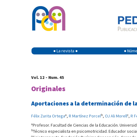
● La revista ●
● Númer
Vol. 12 - Num. 45
Originales
Aportaciones a la determinación de l
a
b
c
Félix Zurita Ortega
,
R Martínez Porcel
,
OJ Ali Morell
,
R F
a
Profesor. Facultad de Ciencias de la Educación. Universi
b
Técnico especialista en psicomotricidad. Educador socia
c