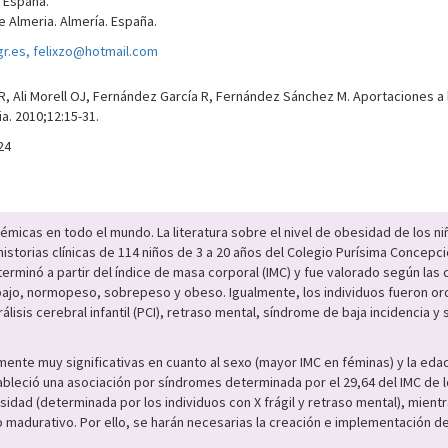
 España.
e Almeria. Almería. España.
r.es, felixzo@hotmail.com
R, Ali Morell OJ, Fernández García R, Fernández Sánchez M. Aportaciones a 
a. 2010;12:15-31.
24
démicas en todo el mundo. La literatura sobre el nivel de obesidad de los 
historias clínicas de 114 niños de 3 a 20 años del Colegio Purísima Concep
terminó a partir del índice de masa corporal (IMC) y fue valorado según las 
 bajo, normopeso, sobrepeso y obeso. Igualmente, los individuos fueron o
isis cerebral infantil (PCI), retraso mental, síndrome de baja incidencia y 
mente muy significativas en cuanto al sexo (mayor IMC en féminas) y la ed
leció una asociación por síndromes determinada por el 29,64 del IMC de los X
sidad (determinada por los individuos con X frágil y retraso mental), mie
lo madurativo. Por ello, se harán necesarias la creación e implementación