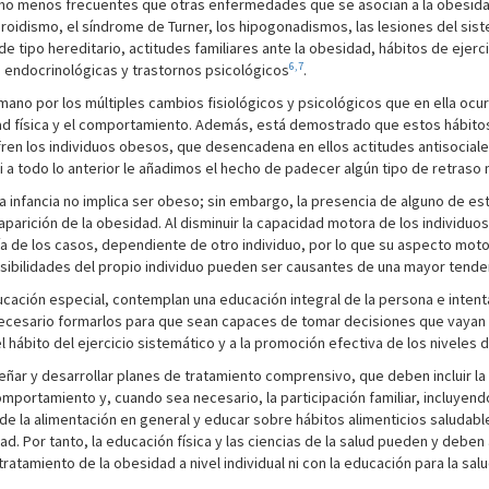
cho menos frecuentes que otras enfermedades que se asocian a la obesidad,
roidismo, el síndrome de Turner, los hipogonadismos, las lesiones del sis
de tipo hereditario, actitudes familiares ante la obesidad, hábitos de ejerc
6,7
endocrinológicas y trastornos psicológicos
.
mano por los múltiples cambios fisiológicos y psicológicos que en ella ocu
dad física y el comportamiento. Además, está demostrado que estos hábitos 
ren los individuos obesos, que desencadena en ellos actitudes antisociales
i a todo lo anterior le añadimos el hecho de padecer algún tipo de retraso
 la infancia no implica ser obeso; sin embargo, la presencia de alguno d
arición de la obesidad. Al disminuir la capacidad motora de los individuos,
ía de los casos, dependiente de otro individuo, por lo que su aspecto moto
osibilidades del propio individuo pueden ser causantes de una mayor tenden
ucación especial, contemplan una educación integral de la persona e intent
s necesario formarlos para que sean capaces de tomar decisiones que vayan
el hábito del ejercicio sistemático y a la promoción efectiva de los niveles d
ñar y desarrollar planes de tratamiento comprensivo, que deben incluir la
 comportamiento y, cuando sea necesario, la participación familiar, incluyen
e la alimentación en general y educar sobre hábitos alimenticios saludables
idad. Por tanto, la educación física y las ciencias de la salud pueden y debe
atamiento de la obesidad a nivel individual ni con la educación para la salu