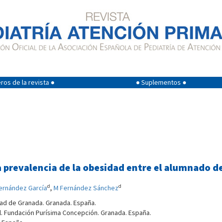
os de la revista ●
● Suplementos ●
a prevalencia de la obesidad entre el alumnado d
d
d
ernández García
,
M Fernández Sánchez
dad de Granada. Granada. España.
l. Fundación Purísima Concepción. Granada. España.