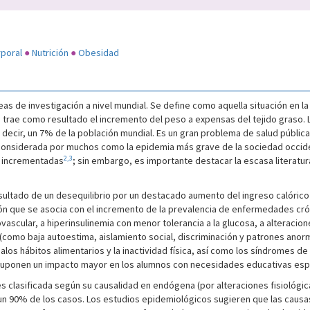
rporal
●
Nutrición
●
Obesidad
eas de investigación a nivel mundial. Se define como aquella situación en la 
 trae como resultado el incremento del peso a expensas del tejido graso. La
decir, un 7% de la población mundial. Es un gran problema de salud pública
 considerada por muchos como la epidemia más grave de la sociedad occiden
2,3
n incrementadas
; sin embargo, es importante destacar la escasa literatur
ltado de un desequilibrio por un destacado aumento del ingreso calórico 
ón que se asocia con el incremento de la prevalencia de enfermedades crón
ascular, a hiperinsulinemia con menor tolerancia a la glucosa, a alteraciones 
como baja autoestima, aislamiento social, discriminación y patrones anorm
alos hábitos alimentarios y la inactividad física, así como los síndromes d
 y suponen un impacto mayor en los alumnos con necesidades educativas esp
s clasificada según su causalidad en endógena (por alteraciones fisiológic
a un 90% de los casos. Los estudios epidemiológicos sugieren que las causa