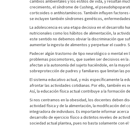
cambios ambientales y los estilos de vida, y resultan mu
crecimiento, el síndrome de Cushing, el pseudohipoparati
corticoides o antihistamínicos. También influyen factores 
se incluyen también síndromes genéticos, enfermedades 
La adolescencia es una etapa decisiva en el desarrollo hu
nutricionales como los hábitos de alimentación, la activi
este sentido no debemos obviar la discriminación que suf
aumentar la ingesta de alimentos y perpetuar el cuadro. S
Padecer algún trastorno de tipo neurológico o mental en
problemas psicomotores, que suelen ser decisivos en la ap
afectan a la autonomía del sujeto haciéndole, en la mayor
sobreprotección de padres y familiares que limitan las p
El sistema educativo actual, y más específicamente la ed
afrontar las actividades cotidianas. Por ello, también e
Así, la educación física actual contribuye a la formación d
Si nos centramos en la obesidad, los docentes deben dise
actividad física y de la alimentación, la modificación del
integradora de individuos. Es importante informar acerca d
desarrollo de ejercicio físico a distintos niveles de activ
sociedad actual plantea, pues no basta solamente con el tr