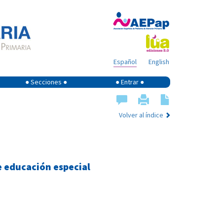
Español
English
● Secciones ●
● Entrar ●
Volver al índice
e educación especial