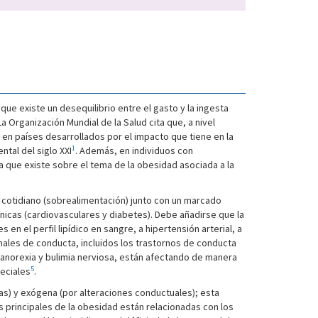
que existe un desequilibrio entre el gasto y la ingesta
 Organización Mundial de la Salud cita que, a nivel
 en países desarrollados por el impacto que tiene en la
1
tal del siglo XXI
. Además, en individuos con
a que existe sobre el tema de la obesidad asociada a la
cotidiano (sobrealimentación) junto con un marcado
icas (cardiovasculares y diabetes). Debe añadirse que la
en el perfil lipídico en sangre, a hipertensión arterial, a
ales de conducta, incluidos los trastornos de conducta
e anorexia y bulimia nerviosa, están afectando de manera
5
eciales
.
as) y exógena (por alteraciones conductuales); esta
s principales de la obesidad están relacionadas con los