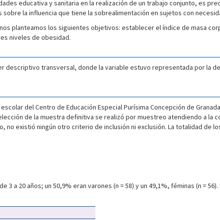
dades educativa y sanitaria en la realización de un trabajo conjunto, es pr
s sobre la influencia que tiene la sobrealimentación en sujetos con necesi
 nos planteamos los siguientes objetivos: establecer el índice de masa cor
es niveles de obesidad.
r descriptivo transversal, donde la variable estuvo representada por la d
ón escolar del Centro de Educación Especial Purísima Concepción de Granad
selección de la muestra definitiva se realizó por muestreo atendiendo a la c
, no existió ningún otro criterio de inclusión ni exclusión. La totalidad de
 de 3 a 20 años; un 50,9% eran varones (n = 58) y un 49,1%, féminas (n = 56)