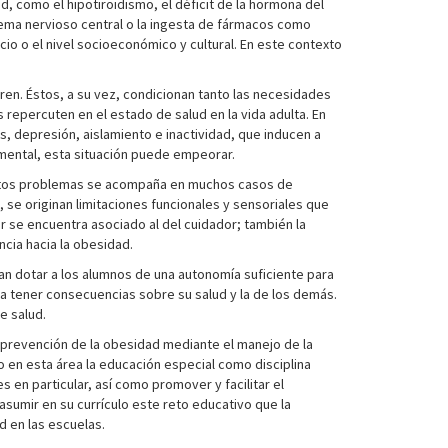
 como el hipotiroidismo, el déficit de la hormona del
tema nervioso central o la ingesta de fármacos como
icio o el nivel socioeconómico y cultural. En este contexto
rren. Éstos, a su vez, condicionan tanto las necesidades
repercuten en el estado de salud en la vida adulta. En
, depresión, aislamiento e inactividad, que inducen a
 mental, esta situación puede empeorar.
e estos problemas se acompaña en muchos casos de
 se originan limitaciones funcionales y sensoriales que
r se encuentra asociado al del cuidador; también la
cia hacia la obesidad.
an dotar a los alumnos de una autonomía suficiente para
 a tener consecuencias sobre su salud y la de los demás.
e salud.
 prevención de la obesidad mediante el manejo de la
do en esta área la educación especial como disciplina
 en particular, así como promover y facilitar el
n asumir en su currículo este reto educativo que la
d en las escuelas.