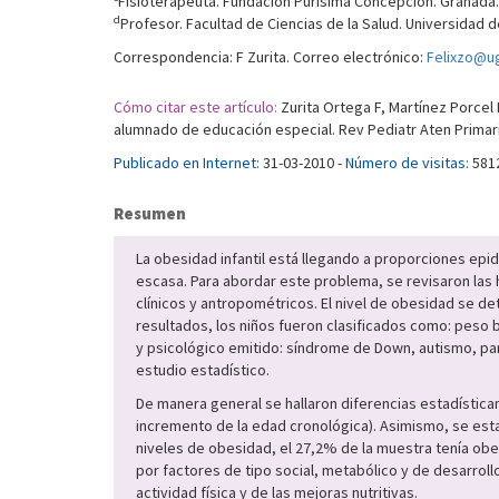
Fisioterapeuta. Fundación Purísima Concepción. Granada.
d
Profesor. Facultad de Ciencias de la Salud. Universidad d
Correspondencia: F Zurita. Correo electrónico:
Felixzo@ug
Cómo citar este artículo:
Zurita Ortega F, Martínez Porcel 
alumnado de educación especial. Rev Pediatr Aten Primari
Publicado en Internet:
31-03-2010 -
Número de visitas:
581
Resumen
La obesidad infantil está llegando a proporciones epi
escasa. Para abordar este problema, se revisaron las 
clínicos y antropométricos. El nivel de obesidad se de
resultados, los niños fueron clasificados como: peso
y psicológico emitido: síndrome de Down, autismo, parál
estudio estadístico.
De manera general se hallaron diferencias estadística
incremento de la edad cronológica). Asimismo, se estab
niveles de obesidad, el 27,2% de la muestra tenía obe
por factores de tipo social, metabólico y de desarrol
actividad física y de las mejoras nutritivas.