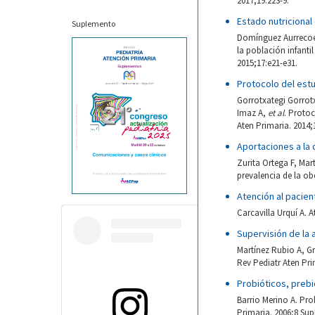
2017;19:223-9.
Estado nutricional
Suplemento
Domínguez Aurrecoec
la población infanti
2015;17:e21-e31.
Protocolo del estu
Gorrotxategi Gorrot
Imaz A,
et al
. Protoc
Aten Primaria. 2014;
Aportaciones a la 
Zurita Ortega F, Mar
prevalencia de la ob
Atención al pacien
Carcavilla Urquí A. 
Supervisión de la a
Martínez Rubio A, Gr
Rev Pediatr Aten Pri
Probióticos, prebió
Barrio Merino A. Prob
Primaria. 2006;8 Supl