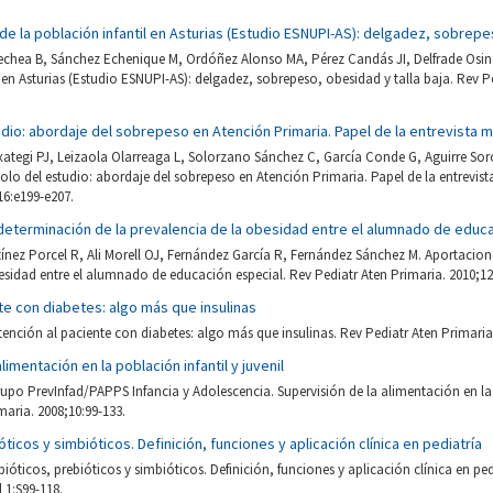
 de la población infantil en Asturias (Estudio ESNUPI-AS): delgadez, sobrepe
hea B, Sánchez Echenique M, Ordóñez Alonso MA, Pérez Candás JI, Delfrade Osina
l en Asturias (Estudio ESNUPI-AS): delgadez, sobrepeso, obesidad y talla baja. Rev P
dio: abordaje del sobrepeso en Atención Primaria. Papel de la entrevista m
xategi PJ, Leizaola Olarreaga L, Solorzano Sánchez C, García Conde G, Aguirre So
olo del estudio: abordaje del sobrepeso en Atención Primaria. Papel de la entrevis
16:e199-e207.
determinación de la prevalencia de la obesidad entre el alumnado de educ
tínez Porcel R, Ali Morell OJ, Fernández García R, Fernández Sánchez M. Aportacion
esidad entre el alumnado de educación especial. Rev Pediatr Aten Primaria. 2010;12
te con diabetes: algo más que insulinas
Atención al paciente con diabetes: algo más que insulinas. Rev Pediatr Aten Primaria.
limentación en la población infantil y juvenil
upo PrevInfad/PAPPS Infancia y Adolescencia. Supervisión de la alimentación en la p
maria. 2008;10:99-133.
ticos y simbióticos. Definición, funciones y aplicación clínica en pediatría
ióticos, prebióticos y simbióticos. Definición, funciones y aplicación clínica en ped
 1:S99-118.