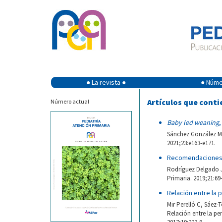
● La revista ●
● Númer
Artículos que conti
Número actual
Baby led weaning
,
Sánchez González M, 
2021;23:e163-e171.
Recomendaciones n
Rodríguez Delgado J
Primaria. 2019;21:69
Relación entre la 
Mir Perelló C, Sáez
Relación entre la pe