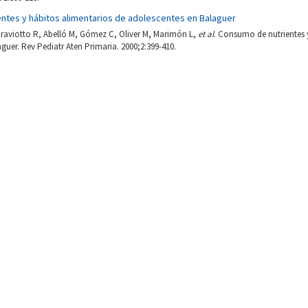
ntes y hábitos alimentarios de adolescentes en Balaguer
raviotto R, Abelló M, Gómez C, Oliver M, Marimón L,
et al
. Consumo de nutrientes 
guer. Rev Pediatr Aten Primaria. 2000;2:399-410.