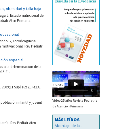
so, obesidad y talla baja
ga J. Estado nutricional de
ediatr Aten Primaria.
otivacional
rondo B, Totoricaguena
ta motivacional. Rev Pediatr
ación especial
es a la determinación de la
:15-31.
 2009;11 Supl 16:s217-s238.
Video 25 años Revista Pediatría
oblación infantil y juvenil.
de Atención Primaria
MÁS LEÍDOS
iatría. Rev Pediatr Aten
Abordaje de la...