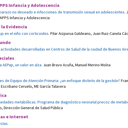
PPS Infancia y Adolescencia
arazo no deseado e infecciones de transmisión sexual en adolescentes.
APPS Infancia y Adolescencia
 la Evidencia
up en el niño con corticoides.
Pilar Aizpurua Galdeano
,
Juan Ruiz-Canela Cá
mundo
 actividades desarrolladas en Centros de Salud de la ciudad de Buenos Air
eciales
a AEPap, un valor en alza.
Juan Bravo Acuña
,
Manuel Merino Moína
es de Equipo de Atención Primaria: ¿un enfoque distinto de la gestión?
Fra
 Escribano Ceruelo
,
ME García Talavera
ica
edades metabólicas. Programa de diagnóstico neonatal precoz de metabo
, Dirección General de Salud Pública
tas e Internet
istas.