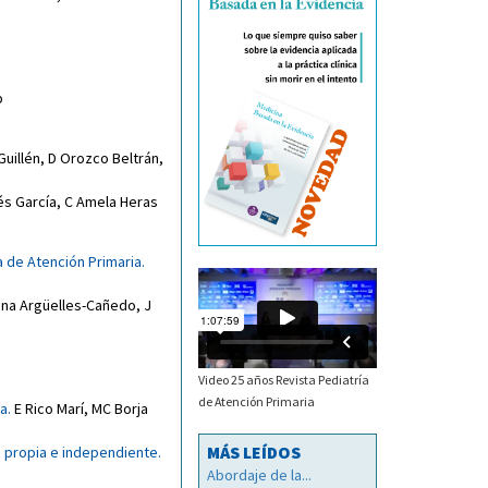
p
 Guillén
,
D Orozco Beltrán
,
és García
,
C Amela Heras
a de Atención Primaria.
ana Argüelles-Cañedo
,
J
Video 25 años Revista Pediatría
de Atención Primaria
a.
E Rico Marí
,
MC Borja
MÁS LEÍDOS
d propia e independiente.
Abordaje de la...