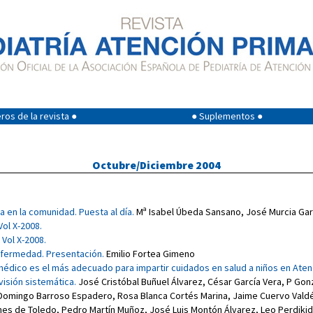
os de la revista ●
● Suplementos ●
Octubre/Diciembre 2004
 en la comunidad. Puesta al día.
Mª Isabel Úbeda Sansano
,
José Murcia Gar
Vol X-2008.
 Vol X-2008.
enfermedad. Presentación.
Emilio Fortea Gimeno
édico es el más adecuado para impartir cuidados en salud a niños en Aten
isión sistemática.
José Cristóbal Buñuel Álvarez
,
César García Vera
,
P Gon
Domingo Barroso Espadero
,
Rosa Blanca Cortés Marina
,
Jaime Cuervo Vald
nes de Toledo
,
Pedro Martín Muñoz
,
José Luis Montón Álvarez
,
Leo Perdikid