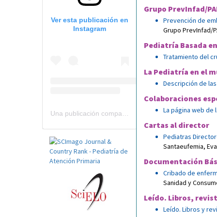
Grupo PrevInfad/PA
Ver esta publicación en
Prevención de emb
Instagram
Grupo PrevInfad/P
Pediatría Basada en
Tratamiento del cr
La Pediatría en el 
Descripción de las
Colaboraciones esp
La página web de l
Una publicación compartida por Revista Pediatría de AP-AEPap (@revistapap)
Cartas al director
Pediatras Director
Santaeufemia
,
Eva
Documentación Bás
Cribado de enferm
Sanidad y Consumo
Leído. Libros, revis
Leído. Libros y rev