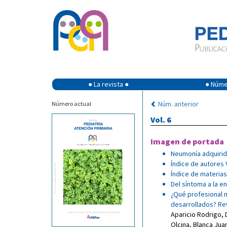
● La revista ●
● Númer
Núm. anterior
Número actual
Vol. 6
Imagen de portada
Neumonía adquirida
Índice de autores 
Índice de materias
Del síntoma a la 
¿Qué profesional m
desarrollados? Rev
Aparicio Rodrigo
,
Olcina
,
Blanca Jua