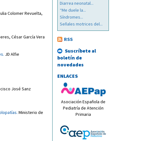
Diarrea neonatal...
“Me duele la...
Julia Colomer Revuelta
,
Síndromes...
Señales motrices del...
ceres
,
César García Vera
RSS
Suscríbete al
es.
JD Alfie
boletín de
novedades
ENLACES
ncisco José Sanz
Asociación Española de
Pediatría de Atención
lopatías.
Ministerio de
Primaria