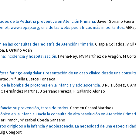
ades de la Pediatría preventiva en Atención Primaria.
Javier Soriano Faura
ternet; www.aepap.org, una de las webs pediátricas más importantes.
AEPa
 en las consultas de Pediatría de Atención Primaria.
C Tapia Collados
,
V Gil
lba
,
E Ortuño Adán
ña: incidencia y hospitalización.
I Peña-Rey
,
MV Martínez de Aragón
,
M Cort
ftosa faringo-amigdalar. Presentación de un caso clínico desde una consult
Mateo
,
M.ª Julia Bustos Fonseca
 de la bomba de protones en la infancia y adolescencia.
D Ruiz López
,
C Ar
C Fernández Martina
,
J Serrano Pereza
,
F Gallardo Alonso
nfancia: su prevención, tarea de todos.
Carmen Casaní Martínez
nico en la infancia. Hacia la consulta de alta resolución en Atención Primari
ñer Franch
,
Mª Isabel Úbeda Sansano
s dirigidos a la infancia y adolescencia. La necesidad de una especialida
uig Congost