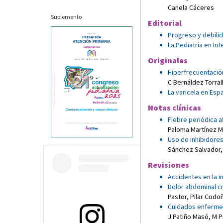
Canela Cáceres
Suplemento
Editorial
Progreso y debilid
La Pediatría en In
Originales
Hiperfrecuentación
C Bernáldez Torra
La varicela en Espa
Notas clínicas
Fiebre periódica a
Paloma Martínez 
Uso de inhibidores
Sánchez Salvador
,
Revisiones
Accidentes en la i
Dolor abdominal cró
Pastor
,
Pilar Codo
Cuidados enfermero
J Patiño Masó
,
M P