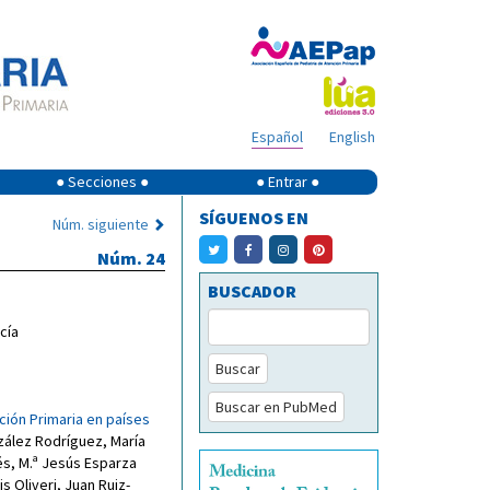
Español
English
● Secciones ●
● Entrar ●
SÍGUENOS EN
Núm. siguiente
Núm. 24
BUSCADOR
cía
Buscar
Buscar en PubMed
ción Primaria en países
zález Rodríguez
,
María
és
,
M.ª Jesús Esparza
is Oliveri
,
Juan Ruiz-