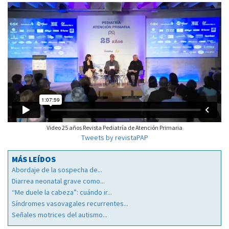
Video 25 años Revista Pediatría de Atención Primaria
Tweets by revistaPAP
MÁS LEÍDOS
Abordaje de la sospecha de...
Diarrea neonatal grave como...
“Me duele la cabeza”: cuándo ir...
Síndromes vasovagales recurrentes...
Señales motrices del autismo...