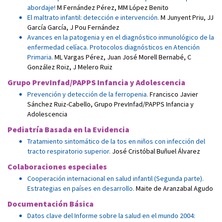
abordaje!
M Fernández Pérez
,
MM López Benito
El maltrato infantil: detección e intervención.
M Junyent Priu
,
JJ
García García
,
J Pou Fernández
Avances en la patogenia y en el diagnóstico inmunológico de la
enfermedad celíaca. Protocolos diagnósticos en Atención
Primaria.
ML Vargas Pérez
,
Juan José Morell Bernabé
,
C
González Roiz
,
J Melero Ruiz
Grupo PrevInfad/PAPPS Infancia y Adolescencia
Prevención y detección de la ferropenia.
Francisco Javier
Sánchez Ruiz-Cabello
,
Grupo PrevInfad/PAPPS Infancia y
Adolescencia
Pediatría Basada en la Evidencia
Tratamiento sintomático de la tos en niños con infección del
tracto respiratorio superior.
José Cristóbal Buñuel Álvarez
Colaboraciones especiales
Cooperación internacional en salud infantil (Segunda parte).
Estrategias en países en desarrollo.
Maite de Aranzabal Agudo
Documentación Básica
Datos clave del Informe sobre la salud en el mundo 2004: