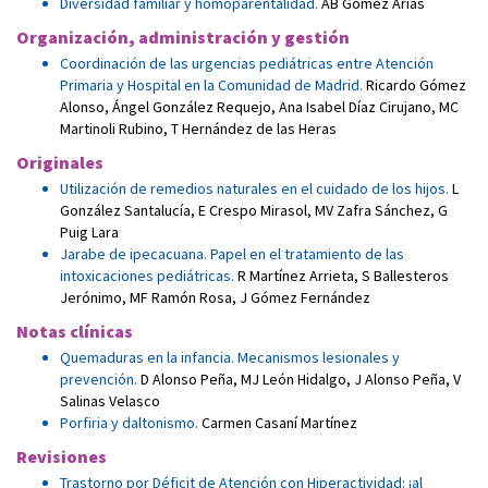
Diversidad familiar y homoparentalidad.
AB Gómez Arias
Organización, administración y gestión
Coordinación de las urgencias pediátricas entre Atención
Primaria y Hospital en la Comunidad de Madrid.
Ricardo Gómez
Alonso
,
Ángel González Requejo
,
Ana Isabel Díaz Cirujano
,
MC
Martinoli Rubino
,
T Hernández de las Heras
Originales
Utilización de remedios naturales en el cuidado de los hijos.
L
González Santalucía
,
E Crespo Mirasol
,
MV Zafra Sánchez
,
G
Puig Lara
Jarabe de ipecacuana. Papel en el tratamiento de las
intoxicaciones pediátricas.
R Martínez Arrieta
,
S Ballesteros
Jerónimo
,
MF Ramón Rosa
,
J Gómez Fernández
Notas clínicas
Quemaduras en la infancia. Mecanismos lesionales y
prevención.
D Alonso Peña
,
MJ León Hidalgo
,
J Alonso Peña
,
V
Salinas Velasco
Porfiria y daltonismo.
Carmen Casaní Martínez
Revisiones
Trastorno por Déficit de Atención con Hiperactividad: ¡al