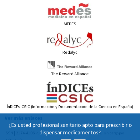
MEDES
Redalyc
The Reward Alliance
ÍnDICEs-CSIC (Información y Documentación de la Ciencia en España)
Ver más enlaces
¿Es usted profesional sanitario apto para prescribir o
dispensar medicamentos?
ISSN | 2174-4106
Publicación Open Acess, incluida en DOAJ, sin cargo por
publicación.