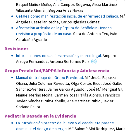
Raquel Muñoz Muñiz
,
Ana Campos Segovia
,
Alicia Martínez-
Villasante Alemán
,
Begoña Arias Novas
Cefalea como manifestación inicial de enfermedad celíaca.
M.ª
Ángeles Castellar Reche
,
Carlos Iglesias Gómez
Afectación articular en la púrpura de Schönlein-Henoch:
revisión a propósito de un caso.
Sara de Antonio Feu
,
Iván
Carabaño Aguado
Revisiones
Intoxicaciones no usuales: revisión y marco legal.
Amparo
Arroyo Fernández
,
Antonia Bertomeu Ruiz
Grupo PrevInfad/PAPPS Infancia y Adolescencia
Manual de trabajo del Grupo PrevInfad.
M.ª Jesús Esparza
Olcina
,
Julia Colomer Revuelta
,
Olga Cortés Rico
,
José Galbe
Sánchez-Ventura
,
Jaime García Aguado
,
José M.ª Mengual Gil
,
Manuel Merino Moína
,
Carmen Rosa Pallás Alonso
,
Francisco
Javier Sánchez Ruiz-Cabello
,
Ana Martínez Rubio
,
Javier
Soriano Faura
Pediatría Basada en la Evidencia
La introducción precoz del huevo y el cacahuete parece
disminuir el riesgo de alergia.
M.ª Salomé Albi Rodríguez
,
María