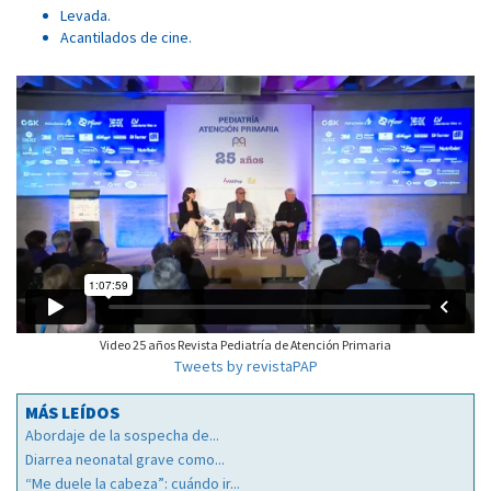
Levada.
Acantilados de cine.
Video 25 años Revista Pediatría de Atención Primaria
Tweets by revistaPAP
MÁS LEÍDOS
Abordaje de la sospecha de...
Diarrea neonatal grave como...
“Me duele la cabeza”: cuándo ir...