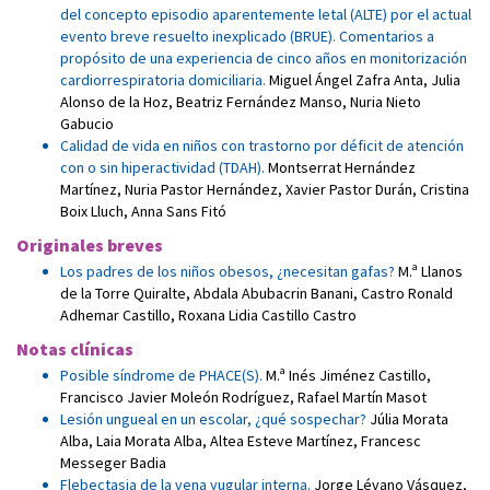
del concepto episodio aparentemente letal (ALTE) por el actual
evento breve resuelto inexplicado (BRUE). Comentarios a
propósito de una experiencia de cinco años en monitorización
cardiorrespiratoria domiciliaria.
Miguel Ángel Zafra Anta
,
Julia
Alonso de la Hoz
,
Beatriz Fernández Manso
,
Nuria Nieto
Gabucio
Calidad de vida en niños con trastorno por déficit de atención
con o sin hiperactividad (TDAH).
Montserrat Hernández
Martínez
,
Nuria Pastor Hernández
,
Xavier Pastor Durán
,
Cristina
Boix Lluch
,
Anna Sans Fitó
Originales breves
Los padres de los niños obesos, ¿necesitan gafas?
M.ª Llanos
de la Torre Quiralte
,
Abdala Abubacrin Banani
,
Castro Ronald
Adhemar Castillo
,
Roxana Lidia Castillo Castro
Notas clínicas
Posible síndrome de PHACE(S).
M.ª Inés Jiménez Castillo
,
Francisco Javier Moleón Rodríguez
,
Rafael Martín Masot
Lesión ungueal en un escolar, ¿qué sospechar?
Júlia Morata
Alba
,
Laia Morata Alba
,
Altea Esteve Martínez
,
Francesc
Messeger Badia
Flebectasia de la vena yugular interna.
Jorge Lévano Vásquez
,