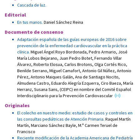
Cascada de luz.
Editorial
En tus manos.
Daniel Sánchez Reina
Documento de consenso
Adaptación española de las guías europeas de 2016 sobre
prevención de la enfermedad cardiovascular en la práctica
clínica.
Miguel Ángel Royo Bordonada
,
Pedro Armario
,
José
María Lobos Bejarano
,
Juan Pedro Botet
,
Fernando Villar
Álvarez
,
Roberto Elosua
,
Carlos Brotons
,
Olga Cortés Rico
,
Benilde Serrano
,
Miguel Camafort
,
Antonio Gil Núñez
,
Antonio
Pérez
,
Antonio Maiques Galán
,
Ana de Santiago Nocito
,
Almudena Castro
,
Eduardo Alegría Ezquerra
,
Ciro Baeza
,
María
Herranz
,
Susana Sans
,
(CEIPC) en nombre del Comité Español
Interdisciplinario para la Prevención Cardiovascular
Originales
El colecho en nuestro medio: estudio de casos y controles en
las consultas pediátricas de Atención Primaria.
Raquel Martín
Martín
,
Marciano Sánchez Bayle
,
M.ª Carmen Teruel de
Francisco
Reciente modificación de la Academia Americana de Pediatría