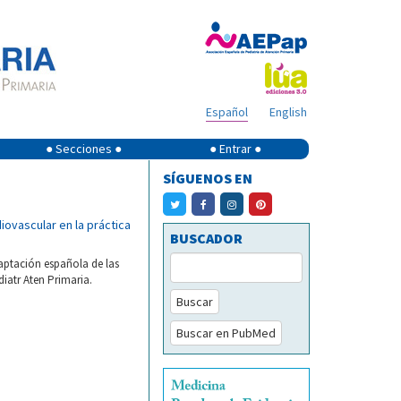
Español
English
● Secciones ●
● Entrar ●
SÍGUENOS EN
ovascular en la práctica
BUSCADOR
aptación española de las
iatr Aten Primaria.
Buscar
Buscar en PubMed