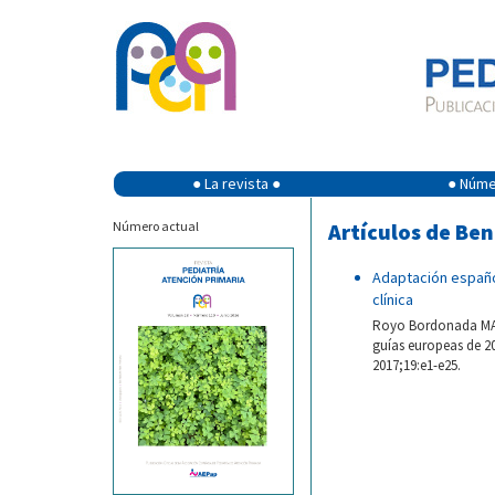
● La revista ●
● Númer
Número actual
Artículos de Ben
Adaptación españo
clínica
Royo Bordonada MA, 
guías europeas de 20
2017;19:e1-e25.