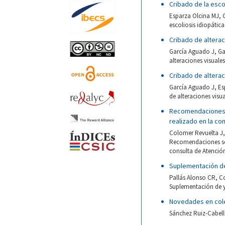
Cribado de la esco
Esparza Olcina MJ, 
escoliosis idiopátic
Cribado de alterac
García Aguado J, Ga
alteraciones visuales
Cribado de alterac
García Aguado J, Es
de alteraciones visua
Recomendaciones s
realizado en la co
Colomer Revuelta J,
Recomendaciones sobr
consulta de Atención
Suplementación de
Pallás Alonso CR, C
Suplementación de yo
Novedades en col
Sánchez Ruiz-Cabello