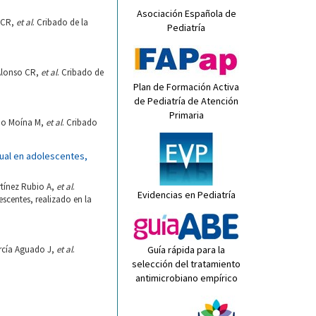
Asociación Española de
o CR,
et al
. Cribado de la
Pediatría
 Alonso CR,
et al
. Cribado de
Plan de Formación Activa
de Pediatría de Atención
Primaria
ino Moína M,
et al
. Cribado
ual en adolescentes,
rtínez Rubio A,
et al
.
Evidencias en Pediatría
scentes, realizado en la
arcía Aguado J,
et al
.
Guía rápida para la
selección del tratamiento
antimicrobiano empírico