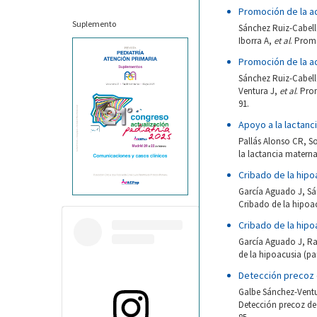
Promoción de la act
Suplemento
Sánchez Ruiz-Cabell
Iborra A,
et al
. Promo
Promoción de la act
Sánchez Ruiz-Cabell
Ventura J,
et al
. Pro
91.
Apoyo a la lactanc
Pallás Alonso CR, S
la lactancia materna
Cribado de la hipo
García Aguado J, Sá
Cribado de la hipoac
Cribado de la hipo
García Aguado J, Ra
de la hipoacusia (pa
Detección precoz d
Galbe Sánchez-Ventu
Detección precoz de l