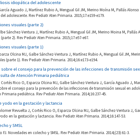
liosis idiopática del adolescente
García Aguado J, Martínez Rubio A, Mengual Gil JM, Merino Moína M, Pallás Alons
a del adolescente. Rev Pediatr Aten Primaria. 2015;17:e159-e179.
iones visuales (parte 2)
lbe Sánchez-Ventura J, Martínez Rubio A, Mengual Gil JM, Merino Moina M, Pallás
 (parte 2). Rev Pediatr Aten Primaria. 2015;17:e57-e67.
iones visuales (parte 1)
parza Olcina MJ, Galbe Sánchez-Ventura J, Martínez Rubio A, Mengual Gil JM, Mer
les (parte 1). Rev Pediatr Aten Primaria. 2014;16:e173-e194.
obre el consejo para la prevención de las infecciones de transmisión sex
nsulta de Atención Primaria pediátrica
 Cortés Rico O, Esparza Olcina MJ, Galbe Sánchez-Ventura J, García Aguado J, Ma
e el consejo para la prevención de las infecciones de transmisión sexual en adole
 Primaria pediátrica. Rev Pediatr Aten Primaria. 2014;16:237-45.
 yodo en la gestación y lactancia
olomer Revuelta J, Cortés Rico O, Esparza Olcina MJ, Galbe Sánchez-Ventura J, G
do en la gestación y lactancia. Rev Pediatr Aten Primaria. 2014;16:147-53.
echo y SMSL
 FJ. Novedades en colecho y SMSL. Rev Pediatr Aten Primaria. 2014;(23):61-3.