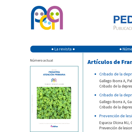
● La revista ●
● Númer
Número actual
Artículos de Fra
Cribado de la depr
Gallego Iborra A, P
Cribado de la depres
Cribado de la depr
Gallego Iborra A, G
Cribado de la depres
Prevención de lesi
Esparza Olcina MJ, 
Prevención de lesione