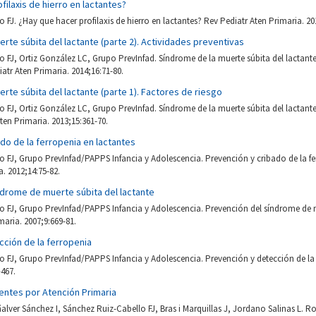
filaxis de hierro en lactantes?
 FJ. ¿Hay que hacer profilaxis de hierro en lactantes? Rev Pediatr Aten Primaria. 201
rte súbita del lactante (parte 2). Actividades preventivas
 FJ, Ortiz González LC, Grupo PrevInfad. Síndrome de la muerte súbita del lactante 
iatr Aten Primaria. 2014;16:71-80.
rte súbita del lactante (parte 1). Factores de riesgo
 FJ, Ortiz González LC, Grupo PrevInfad. Síndrome de la muerte súbita del lactante 
ten Primaria. 2013;15:361-70.
do de la ferropenia en lactantes
 FJ, Grupo PrevInfad/PAPPS Infancia y Adolescencia. Prevención y cribado de la fe
a. 2012;14:75-82.
ndrome de muerte súbita del lactante
 FJ, Grupo PrevInfad/PAPPS Infancia y Adolescencia. Prevención del síndrome de m
maria. 2007;9:669-81.
cción de la ferropenia
 FJ, Grupo PrevInfad/PAPPS Infancia y Adolescencia. Prevención y detección de la 
-467.
entes por Atención Primaria
lver Sánchez I, Sánchez Ruiz-Cabello FJ, Bras i Marquillas J, Jordano Salinas L. R