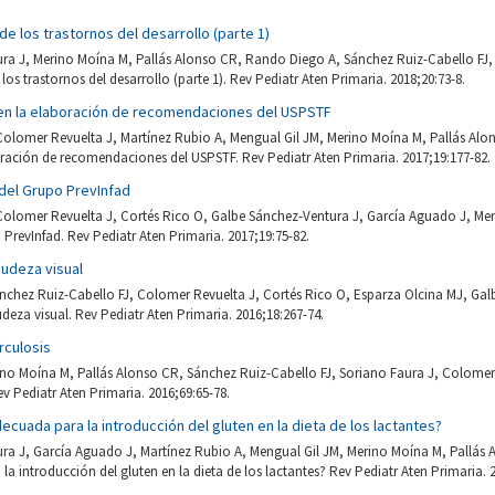
e los trastornos del desarrollo (parte 1)
ra J, Merino Moína M, Pallás Alonso CR, Rando Diego A, Sánchez Ruiz-Cabello FJ
os trastornos del desarrollo (parte 1). Rev Pediatr Aten Primaria. 2018;20:73-8.
o en la elaboración de recomendaciones del USPSTF
Colomer Revuelta J, Martínez Rubio A, Mengual Gil JM, Merino Moína M, Pallás Al
oración de recomendaciones del USPSTF. Rev Pediatr Aten Primaria. 2017;19:177-82.
 del Grupo PrevInfad
Colomer Revuelta J, Cortés Rico O, Galbe Sánchez-Ventura J, García Aguado J, Me
 PrevInfad. Rev Pediatr Aten Primaria. 2017;19:75-82.
gudeza visual
nchez Ruiz-Cabello FJ, Colomer Revuelta J, Cortés Rico O, Esparza Olcina MJ, Ga
deza visual. Rev Pediatr Aten Primaria. 2016;18:267-74.
rculosis
ino Moína M, Pallás Alonso CR, Sánchez Ruiz-Cabello FJ, Soriano Faura J, Colomer
ev Pediatr Aten Primaria. 2016;69:65-78.
decuada para la introducción del gluten en la dieta de los lactantes?
ra J, García Aguado J, Martínez Rubio A, Mengual Gil JM, Merino Moína M, Pallás
a introducción del gluten en la dieta de los lactantes? Rev Pediatr Aten Primaria. 2