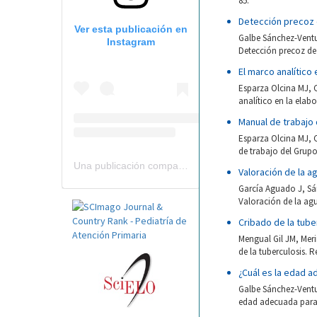
85.
Detección precoz d
Ver esta publicación en
Galbe Sánchez-Ventu
Instagram
Detección precoz de l
El marco analític
Esparza Olcina MJ, 
analítico en la elab
Manual de trabajo
Esparza Olcina MJ, 
de trabajo del Grupo
Una publicación compartida por Revista Pediatría de AP-AEPap (@revistapap)
Valoración de la a
García Aguado J, Sá
Valoración de la agu
Cribado de la tube
Mengual Gil JM, Mer
de la tuberculosis. R
¿Cuál es la edad a
Galbe Sánchez-Ventu
edad adecuada para l