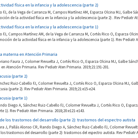
ividad física en la infancia y la adolescencia (parte 2)
o FJ, de la Vega de Carranza M, Campos Martínez AM, Esparza Olcina MJ, Galbe Sá
ción de la actividad física en la infancia y la adolescencia (parte 2) . Rev Pediatr A
ividad física en la infancia y la adolescencia (parte 1)
o FJ, Campos Martínez AM, de la Vega de Carranza M, Cortés Rico O, Esparza Olci
moción de la actividad física en la infancia y la adolescencia (parte 1). Rev Pediatr 
ia materna en Atención Primaria
oriano Faura J, Colomer Revuelta J, Cortés Rico O, Esparza Olcina MJ, Galbe Sánc
 en Atención Primaria. Rev Pediatr Aten Primaria. 2019;21:191-201.
acusia (parte 2)
nchez Ruiz-Cabello FJ, Colomer Revuelta J, Cortés Rico O, Esparza Olcina MJ, Ga
usia (parte 2). Rev Pediatr Aten Primaria. 2019;21:e15-e24.
acusia (parte 1)
ndo Diego A, Sánchez Ruiz-Cabello FJ, Colomer Revuelta J, Cortés Rico O, Esparz
rte 1). Rev Pediatr Aten Primaria. 2018;20:e121-e143.
e los trastornos del desarrollo (parte 2): trastornos del espectro autista
ra J, Pallás Alonso CR, Rando Diego A, Sánchez Ruiz-Cabello FJ, Colomer Revuelt
os trastornos del desarrollo (parte 2): trastornos del espectro autista. Rev Pediatr 