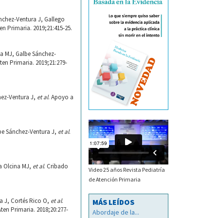
nchez-Ventura J, Gallego
ten Primaria. 2019;21:415-25.
na MJ, Galbe Sánchez-
Aten Primaria. 2019;21:279-
hez-Ventura J,
et al
. Apoyo a
lbe Sánchez-Ventura J,
et al
.
a Olcina MJ,
et al
. Cribado
Video 25 años Revista Pediatría
de Atención Primaria
a J, Cortés Rico O,
et al
.
MÁS LEÍDOS
Aten Primaria. 2018;20:277-
Abordaje de la...