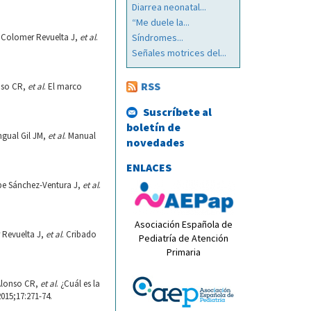
Diarrea neonatal...
“Me duele la...
, Colomer Revuelta J,
et al
.
Síndromes...
Señales motrices del...
RSS
onso CR,
et al
. El marco
Suscríbete al
boletín de
ngual Gil JM,
et al
. Manual
novedades
ENLACES
lbe Sánchez-Ventura J,
et al
.
Asociación Española de
 Revuelta J,
et al
. Cribado
Pediatría de Atención
Primaria
 Alonso CR,
et al
. ¿Cuál es la
015;17:271-74.