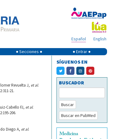
Español
English
● Secciones ●
● Entrar ●
SÍGUENOS EN
BUSCADOR
olomer Revuelta J,
et al
.
2:311-21.
Buscar
uiz-Cabello FJ,
et al
.
2:195-206.
Buscar en PubMed
ando Diego A,
et al
.