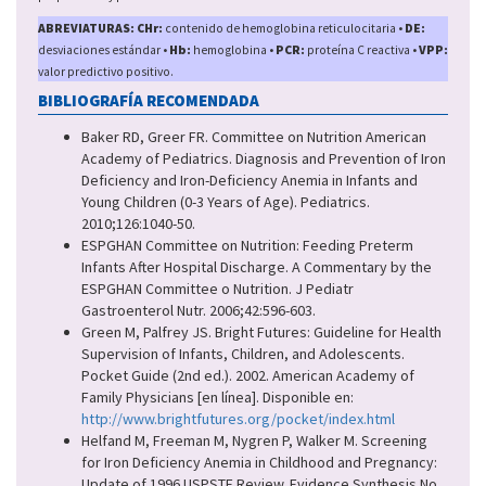
ABREVIATURAS: CHr:
contenido de hemoglobina reticulocitaria •
DE:
desviaciones estándar •
Hb:
hemoglobina •
PCR:
proteína C reactiva •
VPP:
valor predictivo positivo.
BIBLIOGRAFÍA RECOMENDADA
Baker RD, Greer FR. Committee on Nutrition American
Academy of Pediatrics. Diagnosis and Prevention of Iron
Deficiency and Iron-Deficiency Anemia in Infants and
Young Children (0-3 Years of Age). Pediatrics.
2010;126:1040-50.
ESPGHAN Committee on Nutrition: Feeding Preterm
Infants After Hospital Discharge. A Commentary by the
ESPGHAN Committee o Nutrition. J Pediatr
Gastroenterol Nutr. 2006;42:596-603.
Green M, Palfrey JS. Bright Futures: Guideline for Health
Supervision of Infants, Children, and Adolescents.
Pocket Guide (2nd ed.). 2002. American Academy of
Family Physicians [en línea]. Disponible en:
http://www.brightfutures.org/pocket/index.html
Helfand M, Freeman M, Nygren P, Walker M. Screening
for Iron Deficiency Anemia in Childhood and Pregnancy:
Update of 1996 USPSTF Review. Evidence Synthesis No.