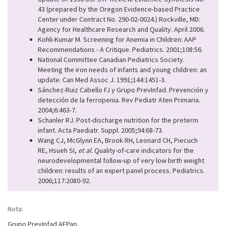
43 (prepared by the Oregon Evidence-based Practice
Center under Contract No. 290-02-0024.) Rockville, MD:
Agency for Healthcare Research and Quality. April 2006.
Kohli-Kumar M. Screening for Anemia in Children: AAP
Recommendations - A Critique. Pediatrics. 2001;108:56.
National Committee Canadian Pediatrics Society.
Meeting the iron needs of infants and young children: an
update. Can Med Assoc J. 1991;144:1451-3.
Sánchez-Ruiz Cabello FJ y Grupo PrevInfad. Prevención y
detección de la ferropenia. Rev Pediatr Aten Primaria.
2004;6:463-7.
Schanler RJ. Post-discharge nutrition for the preterm
infant. Acta Paediatr. Suppl. 2005;94:68-73.
Wang CJ, McGlynn EA, Brook RH, Leonard CH, Piecuch
RE, Hsueh SI,
et al.
Quality-of-care indicators for the
neurodevelopmental follow-up of very low birth weight
children: results of an expert panel process. Pediatrics.
2006;117:2080-92.
Nota:
Grupo PrevInfad AEPap.