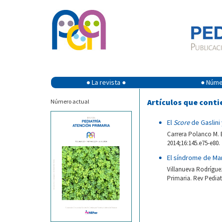
● La revista ●
● Númer
Artículos que conti
Número actual
El
Score
de Gaslini
Carrera Polanco M. E
2014;16:145.e75-e80.
El síndrome de Ma
Villanueva Rodríguez
Primaria. Rev Pediat