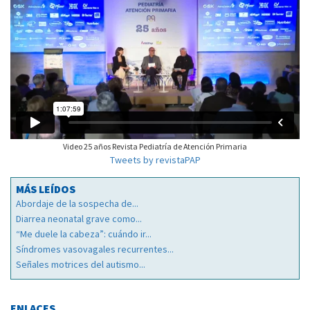
Video 25 años Revista Pediatría de Atención Primaria
Tweets by revistaPAP
MÁS LEÍDOS
Abordaje de la sospecha de...
Diarrea neonatal grave como...
“Me duele la cabeza”: cuándo ir...
Síndromes vasovagales recurrentes...
Señales motrices del autismo...
ENLACES