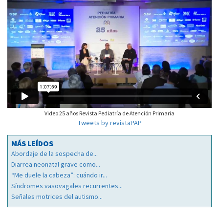
Video 25 años Revista Pediatría de Atención Primaria
Tweets by revistaPAP
MÁS LEÍDOS
Abordaje de la sospecha de...
Diarrea neonatal grave como...
“Me duele la cabeza”: cuándo ir...
Síndromes vasovagales recurrentes...
Señales motrices del autismo...