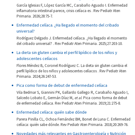
García Iglesias F, López García MC, Carabaño Aguado I. Enfermedad
inflamatoria intestinal parece, crisis celíaca es . Rev Pediatr Aten
Primaria. 2026;28:75-7.
Enfermedad celíaca. ¿Ha llegado el momento del cribado
universal?
Rodríguez Delgado J. Enfermedad celíaca. ¿Ha llegado el momento
del cribado universal? . Rev Pediatr Aten Primaria. 2025;27:203-10.
La dieta sin gluten cambia el perfil lipídico de los niños y
adolescentes celíacos
Flores Méndez B, Coronel Rodríguez C. La dieta sin gluten cambia el
perfil lipídico de los niños y adolescentes celíacos . Rev Pediatr Aten
Primaria. 2024;26:247-53.
Pica como forma de debut de enfermedad celíaca
Vila Bedmar S, Giannini PK, Gallardo Gallego R, Carabaño Aguado I,
Salcedo Lobato E, Germán Díaz M,
et al
. Pica como forma de debut
de enfermedad celíaca. Rev Pediatr Aten Primaria. 2019;21:275-8.
Enfermedad celíaca: quién sabe dónde
Parera Pinilla CL, Ochoa Fernández BM, Bonet de Luna C. Enfermedad
celíaca: quién sabe dónde. Rev Pediatr Aten Primaria. 2018;20:269-76.
Novedades más relevantes en Gastroenterología y Nutrición