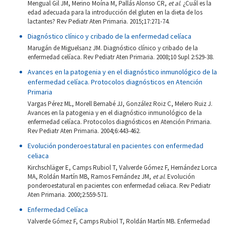
Mengual Gil JM, Merino Moína M, Pallás Alonso CR,
et al
. ¿Cuál es la
edad adecuada para la introducción del gluten en la dieta de los
lactantes? Rev Pediatr Aten Primaria. 2015;17:271-74.
Diagnóstico clínico y cribado de la enfermedad celíaca
Marugán de Miguelsanz JM. Diagnóstico clínico y cribado de la
enfermedad celíaca. Rev Pediatr Aten Primaria. 2008;10 Supl 2:S29-38.
Avances en la patogenia y en el diagnóstico inmunológico de la
enfermedad celíaca. Protocolos diagnósticos en Atención
Primaria
Vargas Pérez ML, Morell Bernabé JJ, González Roiz C, Melero Ruiz J.
Avances en la patogenia y en el diagnóstico inmunológico de la
enfermedad celíaca. Protocolos diagnósticos en Atención Primaria.
Rev Pediatr Aten Primaria. 2004;6:443-462.
Evolución ponderoestatural en pacientes con enfermedad
celiaca
Kirchschläger E, Camps Rubiol T, Valverde Gómez F, Hernández Lorca
MA, Roldán Martín MB, Ramos Fernández JM,
et al
. Evolución
ponderoestatural en pacientes con enfermedad celiaca. Rev Pediatr
Aten Primaria. 2000;2:559-571.
Enfermedad Celíaca
Valverde Gómez F, Camps Rubiol T, Roldán Martín MB. Enfermedad