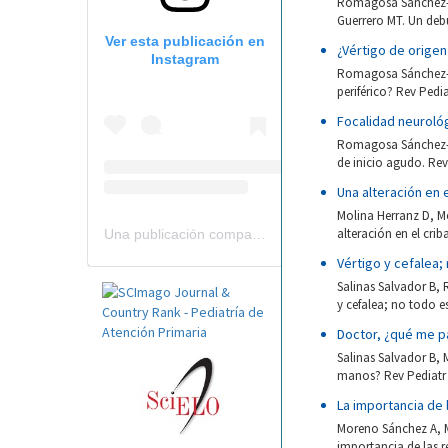
Romagosa Sánchez-M
Guerrero MT. Un debu
Ver esta publicación en
¿Vértigo de origen
Instagram
Romagosa Sánchez-Mo
periférico? Rev Pedia
Focalidad neurológ
Romagosa Sánchez-Mo
de inicio agudo. Rev 
Una alteración en 
Molina Herranz D, M
alteración en el crib
Una publicación compartida por Revista Pediatría de AP-AEPap (@revistapap)
Vértigo y cefalea;
Salinas Salvador B,
y cefalea; no todo e
Doctor, ¿qué me p
Salinas Salvador B,
manos? Rev Pediatr A
La importancia de 
Moreno Sánchez A, M
importancia de las re