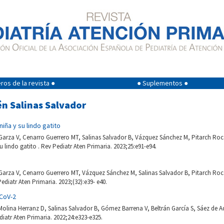
os de la revista ●
● Suplementos ●
én Salinas Salvador
iña y su lindo gatito
rza V, Cenarro Guerrero MT, Salinas Salvador B, Vázquez Sánchez M, Pitarch Roca
u lindo gatito . Rev Pediatr Aten Primaria. 2023;25:e91-e94.
rza V, Cenarro Guerrero MT, Vázquez Sánchez M, Salinas Salvador B, Pitarch Roca
ediatr Aten Primaria. 2023;(32):e39- e40.
-CoV-2
lina Herranz D, Salinas Salvador B, Gómez Barrena V, Beltrán García S, Sáez de A
iatr Aten Primaria. 2022;24:e323-e325.