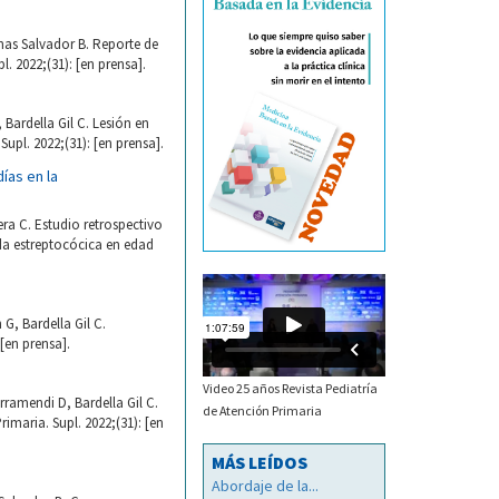
nas Salvador B. Reporte de
 2022;(31): [en prensa].
ardella Gil C. Lesión en
upl. 2022;(31): [en prensa].
ías en la
ra C. Estudio retrospectivo
uda estreptocócica en edad
, Bardella Gil C.
[en prensa].
Video 25 años Revista Pediatría
ramendi D, Bardella Gil C.
de Atención Primaria
imaria. Supl. 2022;(31): [en
MÁS LEÍDOS
Abordaje de la...