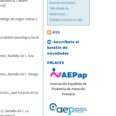
Salvador B, Cenarro
Diarrea neonatal...
nsa].
“Me duele la...
Síndromes...
értigo de origen central o
Señales motrices del...
RSS
ocalidad neurológica facial
Suscríbete al
boletín de
novedades
s I, Bardella Gil C. Una
ENLACES
 I, Bardella Gil C. Vértigo
Asociación Española de
Pediatría de Atención
Doctor, ¿qué me pasa en las
Primaria
, Bardella Gil C. La
[en prensa].