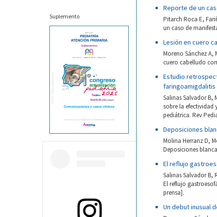
Reporte de un cas
Suplemento
Pitarch Roca E, Far
un caso de manifesta
Lesión en cuero ca
Moreno Sánchez A, M
cuero cabelludo como
Estudio retrospect
faringoamigdaliti
Salinas Salvador B,
sobre la efectividad
pediátrica. Rev Pedia
Deposiciones blan
Molina Herranz D, M
Deposiciones blancas
El reflujo gastroe
Salinas Salvador B,
El reflujo gastroesof
prensa].
Un debut inusual 