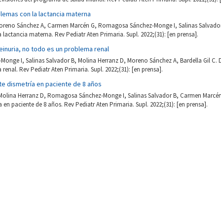
lemas con la lactancia materna
oreno Sánchez A, Carmen Marcén G, Romagosa Sánchez-Monge I, Salinas Salvador B,
 lactancia materna. Rev Pediatr Aten Primaria. Supl. 2022;(31): [en prensa].
inuria, no todo es un problema renal
nge I, Salinas Salvador B, Molina Herranz D, Moreno Sánchez A, Bardella Gil C. D
renal. Rev Pediatr Aten Primaria. Supl. 2022;(31): [en prensa].
te dismetría en paciente de 8 años
olina Herranz D, Romagosa Sánchez-Monge I, Salinas Salvador B, Carmen Marcén G
 en paciente de 8 años. Rev Pediatr Aten Primaria. Supl. 2022;(31): [en prensa].