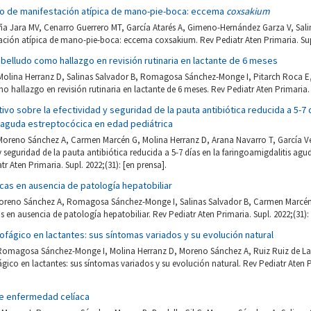
o de manifestación atípica de mano-pie-boca: eccema
coxsakium
iña Jara MV, Cenarro Guerrero MT, García Atarés A, Gimeno-Hernández Garza V, Sali
ción atípica de mano-pie-boca: eccema coxsakium. Rev Pediatr Aten Primaria. Supl.
belludo como hallazgo en revisión rutinaria en lactante de 6 meses
olina Herranz D, Salinas Salvador B, Romagosa Sánchez-Monge I, Pitarch Roca E, B
 hallazgo en revisión rutinaria en lactante de 6 meses. Rev Pediatr Aten Primaria. S
ivo sobre la efectividad y seguridad de la pauta antibiótica reducida a 5-7 d
s aguda estreptocócica en edad pediátrica
 Moreno Sánchez A, Carmen Marcén G, Molina Herranz D, Arana Navarro T, García Ve
 y seguridad de la pauta antibiótica reducida a 5-7 días en la faringoamigdalitis ag
tr Aten Primaria. Supl. 2022;(31): [en prensa].
cas en ausencia de patología hepatobiliar
oreno Sánchez A, Romagosa Sánchez-Monge I, Salinas Salvador B, Carmen Marcén G
 en ausencia de patología hepatobiliar. Rev Pediatr Aten Primaria. Supl. 2022;(31): 
sofágico en lactantes: sus síntomas variados y su evolución natural
 Romagosa Sánchez-Monge I, Molina Herranz D, Moreno Sánchez A, Ruiz Ruiz de Lar
ágico en lactantes: sus síntomas variados y su evolución natural. Rev Pediatr Aten Pr
de enfermedad celíaca