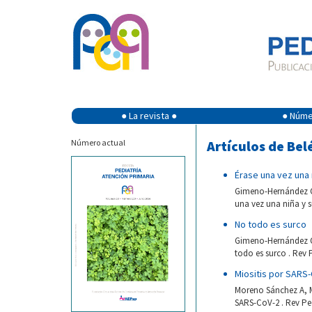
● La revista ●
● Númer
Número actual
Artículos de Bel
Érase una vez una n
Gimeno-Hernández Ga
una vez una niña y s
No todo es surco
Gimeno-Hernández Ga
todo es surco . Rev P
Miositis por SARS
Moreno Sánchez A, Mo
SARS-CoV-2 . Rev Ped