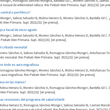
onge I, Romagosa Sánchez-Monge B, Bardella Gil C, Moreno Sánchez A, Salinas 
t inusual de enfermedad celíaca. Rev Pediatr Aten Primaria. Supl. 2022;(31): [en pre
 central o periférico?
nge I, Salinas Salvador B, Molina Herranz D, Moreno Sánchez A, Bardella Gil C. ¿V
tr Aten Primaria. Supl. 2022;(31): [en prensa].
ica facial de inicio agudo
nge I, Salinas Salvador B, Moreno Sánchez A, Molina Herranz D, Bardella Gil C. F
Pediatr Aten Primaria. Supl. 2022;(31): [en prensa].
el cribado neonatal
oreno Sánchez A, Salinas Salvador B, Romagosa Sánchez-Monge I, Antoñanzas Torre
ado neonatal. Rev Pediatr Aten Primaria. Supl. 2022;(31): [en prensa].
 no todo es aura migrañosa
 Romagosa Sánchez-Monge I, Moreno Sánchez A, Molina Herranz D, Antoñanzas Torres
s aura migrañosa. Rev Pediatr Aten Primaria. Supl. 2022;(31): [en prensa].
asa en las manos?
 Molina Herranz D, Moreno Sánchez A, Romagosa Sánchez-Monge I, Bardella Gil C. 
ten Primaria. Supl. 2022;(31): [en prensa].
las revisiones del programa de salud infantil
olina Herranz D, Romagosa Sánchez-Monge I, Salinas Salvador B, Carmen Marcén G
visiones del programa de salud infantil. Rev Pediatr Aten Primaria. Supl. 2022;(31): 