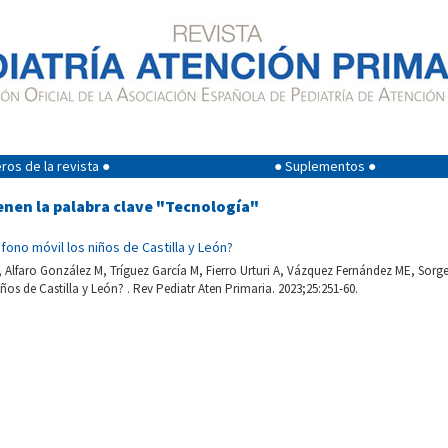
os de la revista ●
● Suplementos ●
enen la palabra clave "Tecnología"
fono móvil los niños de Castilla y León?
 Alfaro González M, Tríguez García M, Fierro Urturi A, Vázquez Fernández ME, Sorge
ños de Castilla y León? . Rev Pediatr Aten Primaria. 2023;25:251-60.