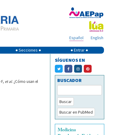
Español
English
● Secciones ●
● Entrar ●
SÍGUENOS EN
BUSCADOR
 F,
et al
. ¿Cómo usan el
Buscar
Buscar en PubMed