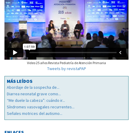
Video 25 años Revista Pediatría de Atención Primaria
Tweets by revistaPAP
MÁS LEÍDOS
Abordaje de la sospecha de...
Diarrea neonatal grave como...
“Me duele la cabeza”: cuándo ir...
Síndromes vasovagales recurrentes...
Señales motrices del autismo...
ENLACES