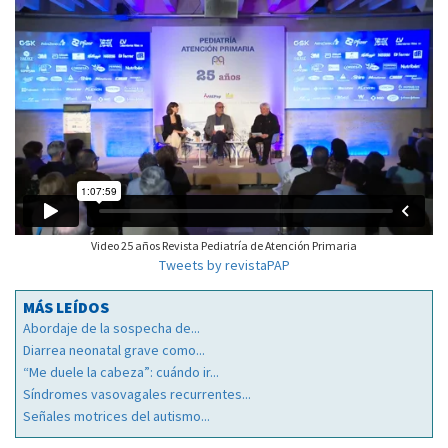
Video 25 años Revista Pediatría de Atención Primaria
Tweets by revistaPAP
MÁS LEÍDOS
Abordaje de la sospecha de...
Diarrea neonatal grave como...
“Me duele la cabeza”: cuándo ir...
Síndromes vasovagales recurrentes...
Señales motrices del autismo...