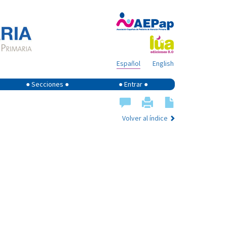
Español
English
● Secciones ●
● Entrar ●
Volver al índice