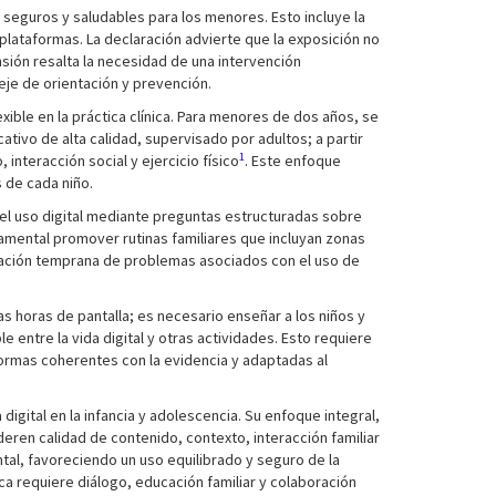
 seguros y saludables para los menores. Esto incluye la
plataformas. La declaración advierte que la exposición no
nsión resalta la necesidad de una intervención
 eje de orientación y prevención.
xible en la práctica clínica. Para menores de dos años, se
tivo de alta calidad, supervisado por adultos; a partir
1
interacción social y ejercicio físico
. Este enfoque
s de cada niño.
 el uso digital mediante preguntas estructuradas sobre
amental promover rutinas familiares que incluyan zonas
icación temprana de problemas asociados con el uso de
as horas de pantalla; es necesario enseñar a los niños y
e entre la vida digital y otras actividades. Esto requiere
normas coherentes con la evidencia y adaptadas al
igital en la infancia y adolescencia. Su enfoque integral,
ren calidad de contenido, contexto, interacción familiar
ntal, favoreciendo un uso equilibrado y seguro de la
ica requiere diálogo, educación familiar y colaboración