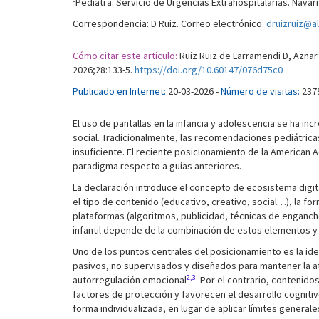
Pediatra. Servicio de Urgencias Extrahospitalarias. Navar
Correspondencia: D Ruiz. Correo electrónico:
druizruiz@a
Cómo citar este artículo:
Ruiz Ruiz de Larramendi D, Aznar 
2026;28:133-5.
https://doi.org/10.60147/076d75c0
Publicado en Internet:
20-03-2026 -
Número de visitas:
237
El uso de pantallas en la infancia y adolescencia se ha 
social. Tradicionalmente, las recomendaciones pediátricas
insuficiente. El reciente posicionamiento de la American 
paradigma respecto a guías anteriores.
La declaración introduce el concepto de ecosistema digita
el tipo de contenido (educativo, creativo, social…), la for
plataformas (algoritmos, publicidad, técnicas de enganch
infantil depende de la combinación de estos elementos y
Uno de los puntos centrales del posicionamiento es la id
pasivos, no supervisados y diseñados para mantener la at
2,3
autorregulación emocional
. Por el contrario, contenid
factores de protección y favorecen el desarrollo cogniti
forma individualizada, en lugar de aplicar límites general