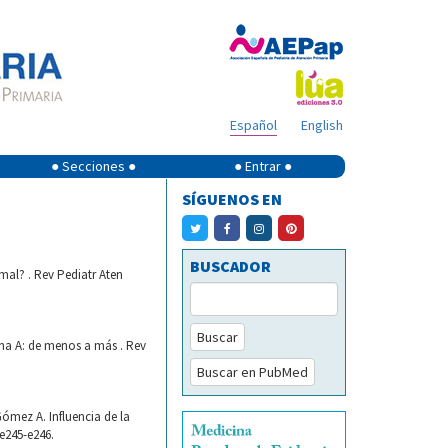
Español
English
● Secciones ●
● Entrar ●
SÍGUENOS EN
BUSCADOR
al? . Rev Pediatr Aten
Buscar
ina A: de menos a más . Rev
Buscar en PubMed
mez A. Influencia de la
:e245-e246.