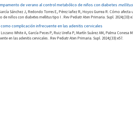
mpamento de verano al control metabólico de niños con diabetes
mellitus
arcía Sánchez J, Redondo Torres E, Pérez Iañez R, Hoyos Gurrea R. Cómo afect
 de niños con diabetes mellitus tipo I . Rev Pediatr Aten Primaria. Supl. 2024;(33):e
como complicación infrecuente en las adenitis cervicales
, Lozano White A, García Peces P, Ruiz Ureña P, Martín Suárez AM, Palma Conesa
nte en las adenitis cervicales . Rev Pediatr Aten Primaria. Supl. 2024;(33):e57.