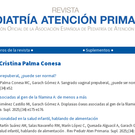
os de la revista ●
● Suplementos ●
 Cristina Palma Conesa
prepuberal, ¿puede ser normal?
, Palma Conesa MC, Garach Gómez A. Sangrado vaginal prepuberal, ¿puede ser norm
(34):e52.
sociadas al gen de la filamina A: de menos a más
ménez Castillo MI, Garach Gómez A. Displasias óseas asociadas al gen de la filam
. Supl. 2025;(34):e175-e176.
cionalidad en la salud infantil, hablando de alimentación
rtín Suárez AM, Salas Navareño RM, Marín López C, Quesada Alguacil A, Garach Gó
alud infantil, hablando de alimentación . Rev Pediatr Aten Primaria. Supl. 2025;(34)