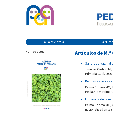
● La revista ●
● Númer
Número actual
Artículos de M.ª
Sangrado vaginal 
Jiménez Castillo MI
Primaria. Supl. 2025;
Displasias óseas a
Palma Conesa MC, Ji
Pediatr Aten Primaria
Influencia de la na
Palma Conesa MC, Ma
nacionalidad en la s