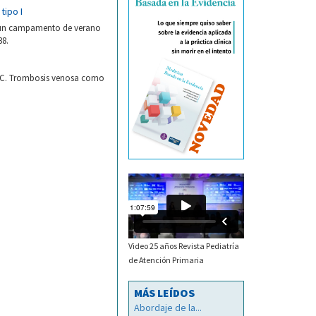
tipo I
a un campamento de verano
38.
 MC. Trombosis venosa como
Video 25 años Revista Pediatría
de Atención Primaria
MÁS LEÍDOS
Abordaje de la...