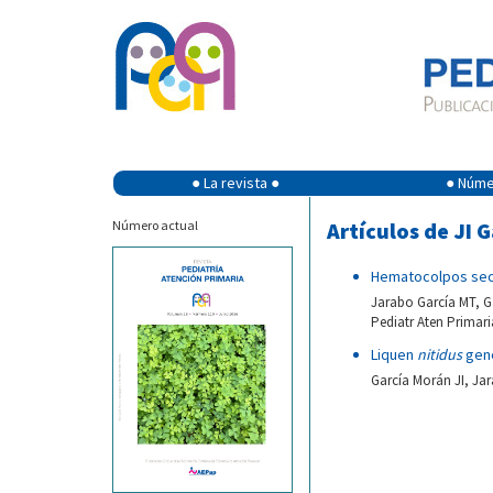
● La revista ●
● Númer
Número actual
Artículos de JI 
Hematocolpos secu
Jarabo García MT, G
Pediatr Aten Primari
Liquen
nitidus
gene
García Morán JI, Jar