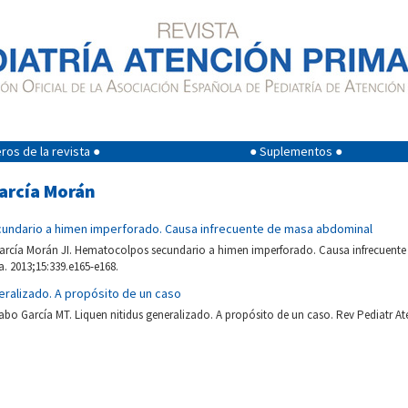
os de la revista ●
● Suplementos ●
García Morán
ndario a himen imperforado. Causa infrecuente de masa abdominal
arcía Morán JI. Hematocolpos secundario a himen imperforado. Causa infrecuent
a. 2013;15:339.e165-e168.
ralizado. A propósito de un caso
abo García MT. Liquen nitidus generalizado. A propósito de un caso. Rev Pediatr Ate