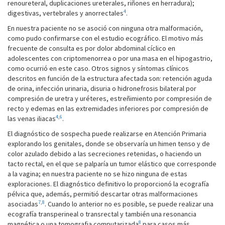
renoureteral, duplicaciones ureterales, riñones en herradura);
4
digestivas, vertebrales y anorrectales
.
En nuestra paciente no se asoció con ninguna otra malformación,
como pudo confirmarse con el estudio ecográfico. El motivo más
frecuente de consulta es por dolor abdominal cíclico en
adolescentes con criptomenorrea o por una masa en el hipogastrio,
como ocurrió en este caso. Otros signos y síntomas clínicos
descritos en función de la estructura afectada son: retención aguda
de orina, infección urinaria, disuria o hidronefrosis bilateral por
compresión de uretra y uréteres, estreñimiento por compresión de
recto y edemas en las extremidades inferiores por compresión de
4
,
6
las venas iliacas
.
El diagnóstico de sospecha puede realizarse en Atención Primaria
explorando los genitales, donde se observaría un himen tenso y de
color azulado debido a las secreciones retenidas, o haciendo un
tacto rectal, en el que se palparía un tumor elástico que corresponde
a la vagina; en nuestra paciente no se hizo ninguna de estas
exploraciones. El diagnóstico definitivo lo proporcionó la ecografía
pélvica que, además, permitió descartar otras malformaciones
7
,
8
asociadas
. Cuando lo anterior no es posible, se puede realizar una
ecografía transperineal o transrectal y también una resonancia
8
magnética o una tomografia computarizada
para casos más