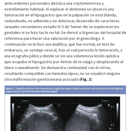
antecedentes personales destaca una criptomenorrea y
estreñimiento habitual. Al explorar el abdomen se observó una
tumoración en el hipogastrio que en la palpación se nota blanda,
redondeada, no adherida y no dolorosa; desarrollo de caracteres
sexuales secundarios estadio IV-V de Tanner. No se exploraron los
genitales ni se hizo tacto rectal. Se derivó a Urgencias del hospital de
referencia para hacer una valoración por el ginecólogo. A
continuación se le hizo una analítica, que fue normal, un test de
embarazo, un sondaje vesical, tras el cual persistía la tumoración, y
una ecografia pélvica donde se vio una voluminosa lesión quística
que ocupaba el hipogastrio por detrás de la vejiga y desplazando el
útero cranealmente. Se demuestra continuidad con el cérvix,
resultando compatible con hematocolpos; no se visualizó ninguna
otra malformación genitourinaria asociada (
Fig. 2
).