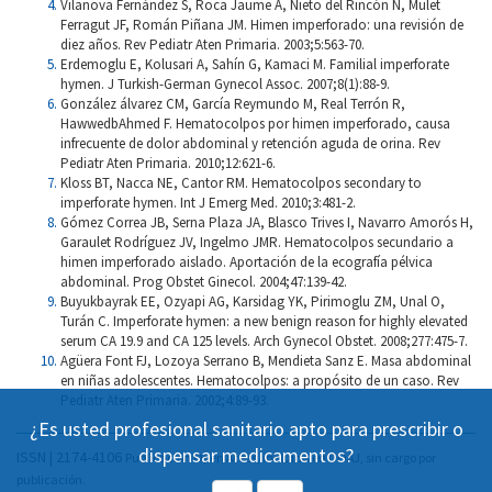
Vilanova Fernández S, Roca Jaume A, Nieto del Rincón N, Mulet
Ferragut JF, Román Piñana JM. Himen imperforado: una revisión de
diez años. Rev Pediatr Aten Primaria. 2003;5:563-70.
Erdemoglu E, Kolusari A, Sahín G, Kamaci M. Familial imperforate
hymen. J Turkish-German Gynecol Assoc. 2007;8(1):88-9.
González álvarez CM, García Reymundo M, Real Terrón R,
HawwedbAhmed F. Hematocolpos por himen imperforado, causa
infrecuente de dolor abdominal y retención aguda de orina. Rev
Pediatr Aten Primaria. 2010;12:621-6.
Kloss BT, Nacca NE, Cantor RM. Hematocolpos secondary to
imperforate hymen. Int J Emerg Med. 2010;3:481-2.
Gómez Correa JB, Serna Plaza JA, Blasco Trives I, Navarro Amorós H,
Garaulet Rodríguez JV, Ingelmo JMR. Hematocolpos secundario a
himen imperforado aislado. Aportación de la ecografía pélvica
abdominal. Prog Obstet Ginecol. 2004;47:139-42.
Buyukbayrak EE, Ozyapi AG, Karsidag YK, Pirimoglu ZM, Unal O,
Turán C. Imperforate hymen: a new benign reason for highly elevated
serum CA 19.9 and CA 125 levels. Arch Gynecol Obstet. 2008;277:475-7.
Agüera Font FJ, Lozoya Serrano B, Mendieta Sanz E. Masa abdominal
en niñas adolescentes. Hematocolpos: a propósito de un caso. Rev
Pediatr Aten Primaria. 2002;4:89-93.
¿Es usted profesional sanitario apto para prescribir o
dispensar medicamentos?
ISSN | 2174-4106
Publicación Open Acess, incluida en DOAJ, sin cargo por
publicación.