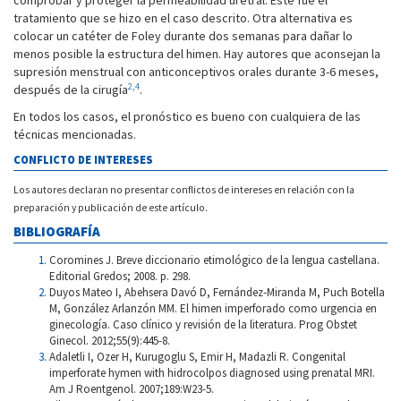
tratamiento que se hizo en el caso descrito. Otra alternativa es
colocar un catéter de Foley durante dos semanas para dañar lo
menos posible la estructura del himen. Hay autores que aconsejan la
supresión menstrual con anticonceptivos orales durante 3-6 meses,
2
,
4
después de la cirugía
.
En todos los casos, el pronóstico es bueno con cualquiera de las
técnicas mencionadas.
CONFLICTO DE INTERESES
Los autores declaran no presentar conflictos de intereses en relación con la
preparación y publicación de este artículo.
BIBLIOGRAFÍA
Coromines J. Breve diccionario etimológico de la lengua castellana.
Editorial Gredos; 2008. p. 298.
Duyos Mateo I, Abehsera Davó D, Fernández-Miranda M, Puch Botella
M, González Arlanzón MM. El himen imperforado como urgencia en
ginecología. Caso clínico y revisión de la literatura. Prog Obstet
Ginecol. 2012;55(9):445-8.
Adaletli I, Ozer H, Kurugoglu S, Emir H, Madazli R. Congenital
imperforate hymen with hidrocolpos diagnosed using prenatal MRI.
Am J Roentgenol. 2007;189:W23-5.