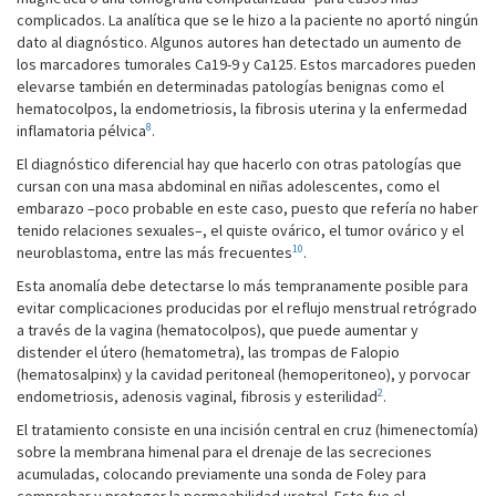
complicados. La analítica que se le hizo a la paciente no aportó ningún
dato al diagnóstico. Algunos autores han detectado un aumento de
los marcadores tumorales Ca19-9 y Ca125. Estos marcadores pueden
elevarse también en determinadas patologías benignas como el
hematocolpos, la endometriosis, la fibrosis uterina y la enfermedad
8
inflamatoria pélvica
.
El diagnóstico diferencial hay que hacerlo con otras patologías que
cursan con una masa abdominal en niñas adolescentes, como el
embarazo –poco probable en este caso, puesto que refería no haber
tenido relaciones sexuales–, el quiste ovárico, el tumor ovárico y el
10
neuroblastoma, entre las más frecuentes
.
Esta anomalía debe detectarse lo más tempranamente posible para
evitar complicaciones producidas por el reflujo menstrual retrógrado
a través de la vagina (hematocolpos), que puede aumentar y
distender el útero (hematometra), las trompas de Falopio
(hematosalpinx) y la cavidad peritoneal (hemoperitoneo), y porvocar
2
endometriosis, adenosis vaginal, fibrosis y esterilidad
.
El tratamiento consiste en una incisión central en cruz (himenectomía)
sobre la membrana himenal para el drenaje de las secreciones
acumuladas, colocando previamente una sonda de Foley para
comprobar y proteger la permeabilidad uretral. Este fue el