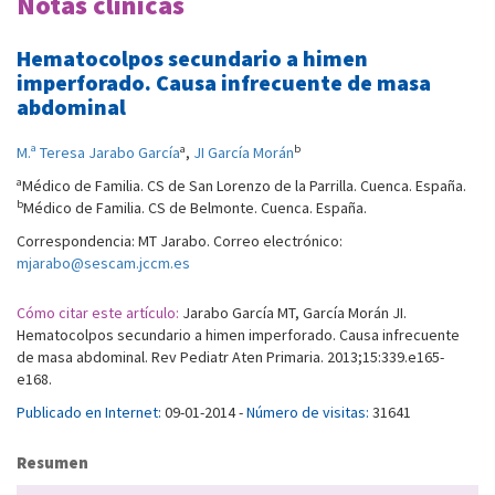
Notas clínicas
Hematocolpos secundario a himen
imperforado. Causa infrecuente de masa
abdominal
a
b
M.ª Teresa Jarabo García
,
JI García Morán
a
Médico de Familia. CS de San Lorenzo de la Parrilla. Cuenca. España.
b
Médico de Familia. CS de Belmonte. Cuenca. España.
Correspondencia: MT Jarabo. Correo electrónico:
mjarabo@sescam.jccm.es
Cómo citar este artículo:
Jarabo García MT, García Morán JI.
Hematocolpos secundario a himen imperforado. Causa infrecuente
de masa abdominal. Rev Pediatr Aten Primaria. 2013;15:339.e165-
e168.
Publicado en Internet:
09-01-2014 -
Número de visitas:
31641
Resumen