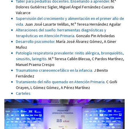
Taller para pediatras docentes. Enseñando a aprender
.
M.ª
Dolores Gutiérrez Sigler
,
Miguel Ángel Fernández-Cuesta
Valcarce
Supervisión del crecimiento y alimentación en el primer año de
vida
.
Juan José Lasarte Velillas
,
M.ª Teresa Hernández Aguilar
Alteraciones del sueño: herramientas diagnósticas y
terapéuticas en Atención Primaria
.
Gonzalo Pin Arboledas
Desarrollo psicomotor
.
María José Álvarez Gómez
,
A Giner
Muñoz
Patología respiratoria prevalente: rinitis alérgica, bronquiolitis,
sinusitis, laringitis
.
M.ª Teresa Callén Blecua
,
C Pardos Martínez
,
Manuel Praena Crespo
Traumatismo craneoencefálico en la infancia
.
J Benito
Fernández
Tratamiento del niño quemado en Atención Primaria
.
C Goñi
Orayen
,
L Gómez Gómez
,
A Pérez Martínez
Carteles