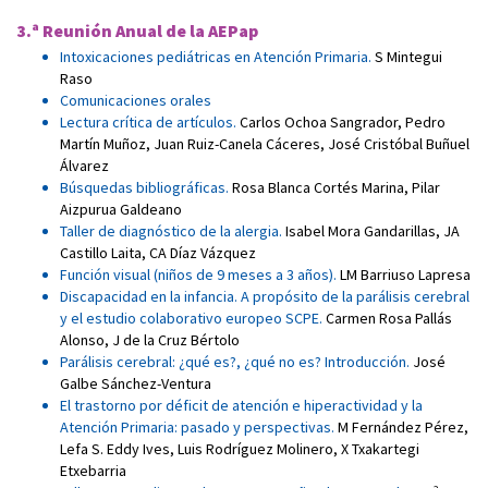
3.ª Reunión Anual de la AEPap
Intoxicaciones pediátricas en Atención Primaria
.
S Mintegui
Raso
Comunicaciones orales
Lectura crítica de artículos
.
Carlos Ochoa Sangrador
,
Pedro
Martín Muñoz
,
Juan Ruiz-Canela Cáceres
,
José Cristóbal Buñuel
Álvarez
Búsquedas bibliográficas
.
Rosa Blanca Cortés Marina
,
Pilar
Aizpurua Galdeano
Taller de diagnóstico de la alergia
.
Isabel Mora Gandarillas
,
JA
Castillo Laita
,
CA Díaz Vázquez
Función visual (niños de 9 meses a 3 años)
.
LM Barriuso Lapresa
Discapacidad en la infancia. A propósito de la parálisis cerebral
y el estudio colaborativo europeo SCPE
.
Carmen Rosa Pallás
Alonso
,
J de la Cruz Bértolo
Parálisis cerebral: ¿qué es?, ¿qué no es? Introducción
.
José
Galbe Sánchez-Ventura
El trastorno por déficit de atención e hiperactividad y la
Atención Primaria: pasado y perspectivas
.
M Fernández Pérez
,
Lefa S. Eddy Ives
,
Luis Rodríguez Molinero
,
X Txakartegi
Etxebarria