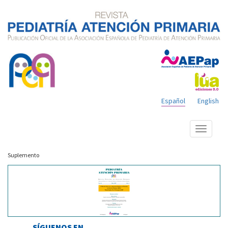
Español
English
Mostrar
menú
Suplemento
SÍGUENOS EN