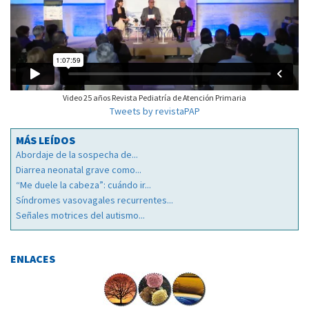
Video 25 años Revista Pediatría de Atención Primaria
Tweets by revistaPAP
MÁS LEÍDOS
Abordaje de la sospecha de...
Diarrea neonatal grave como...
“Me duele la cabeza”: cuándo ir...
Síndromes vasovagales recurrentes...
Señales motrices del autismo...
ENLACES