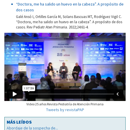
“Doctora, me ha salido un huevo en la cabeza”. A propósito de
dos casos
Galé Ansó I, Ortilles García M, Solans Bascuas MT, Rodríguez Vigil C.
“Doctora, me ha salido un huevo en la cabeza”. A propósito de dos
casos. Rev Pediatr Aten Primaria. 2022;24:61-4.
Video 25 años Revista Pediatría de Atención Primaria
Tweets by revistaPAP
MÁS LEÍDOS
Abordaje de la sospecha de...