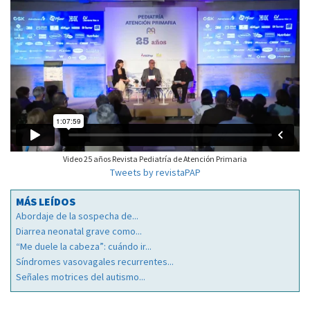
Video 25 años Revista Pediatría de Atención Primaria
Tweets by revistaPAP
MÁS LEÍDOS
Abordaje de la sospecha de...
Diarrea neonatal grave como...
“Me duele la cabeza”: cuándo ir...
Síndromes vasovagales recurrentes...
Señales motrices del autismo...