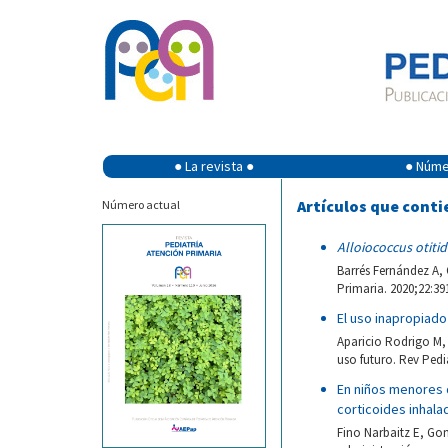
● La revista ●
● Númer
Artículos que conti
Número actual
Alloiococcus otitid
Barrés Fernández A, 
Primaria. 2020;22:39
El uso inapropiado
Aparicio Rodrigo M, 
uso futuro. Rev Pedi
En niños menores d
corticoides inhala
Fino Narbaitz E, Gon