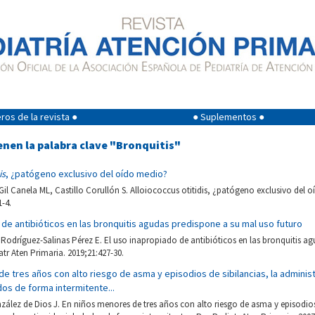
os de la revista ●
● Suplementos ●
enen la palabra clave "Bronquitis"
is
, ¿patógeno exclusivo del oído medio?
Gil Canela ML, Castillo Corullón S. Alloiococcus otitidis, ¿patógeno exclusivo del 
1-4.
 de antibióticos en las bronquitis agudas predispone a su mal uso futuro
Rodríguez-Salinas Pérez E. El uso inapropiado de antibióticos en las bronquitis a
atr Aten Primaria. 2019;21:427-30.
e tres años con alto riesgo de asma y episodios de sibilancias, la adminis
dos de forma intermitente...
zález de Dios J. En niños menores de tres años con alto riesgo de asma y episodios 