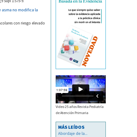
9 Supl 1:S75-9.
e asma no modifica la
scolares con riesgo elevado
Video 25 años Revista Pediatría
de Atención Primaria
MÁS LEÍDOS
Abordaje de la...