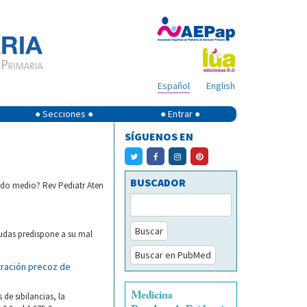
Español
English
● Secciones ●
● Entrar ●
SÍGUENOS EN
BUSCADOR
oído medio? Rev Pediatr Aten
Buscar
gudas predispone a su mal
Buscar en PubMed
tración precoz de
de sibilancias, la