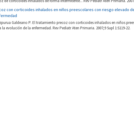
z de corticoides inhalados de forma intermitente... Rev Pediatr Aten Primaria. 2007;
coz con corticoides inhalados en niños preescolares con riesgo elevado d
nfermedad
izpurua Galdeano P. El tratamiento precoz con corticoides inhalados en niños pree
la evolución de la enfermedad. Rev Pediatr Aten Primaria. 2007;9 Supl 1:S119-22.