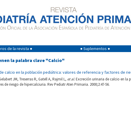
os de la revista ●
● Suplementos ●
enen la palabra clave "Calcio"
de calcio en la población pediátrica: valores de referencia y factores de ri
Gelabert JM, Treserras R, Gatell A, Rajmil L,
et al
. Excreción urinaria de calcio en la 
res de riesgo de hipercalciuria. Rev Pediatr Aten Primaria. 2000;2:47-56.