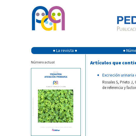
● La revista ●
● Númer
Artículos que conti
Número actual
Excreción urinaria 
Rosales S, Prieto J, 
de referencia y facto