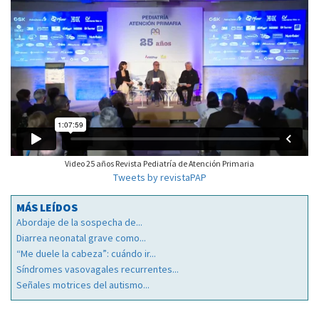
Video 25 años Revista Pediatría de Atención Primaria
Tweets by revistaPAP
MÁS LEÍDOS
Abordaje de la sospecha de...
Diarrea neonatal grave como...
“Me duele la cabeza”: cuándo ir...
Síndromes vasovagales recurrentes...
Señales motrices del autismo...