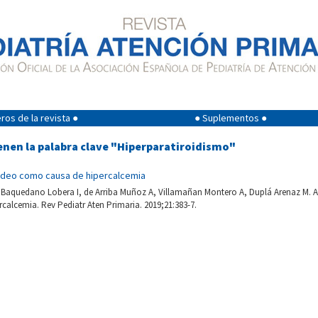
os de la revista ●
● Suplementos ●
enen la palabra clave "Hiperparatiroidismo"
ideo como causa de hipercalcemia
Baquedano Lobera I, de Arriba Muñoz A, Villamañan Montero A, Duplá Arenaz M.
alcemia. Rev Pediatr Aten Primaria. 2019;21:383-7.