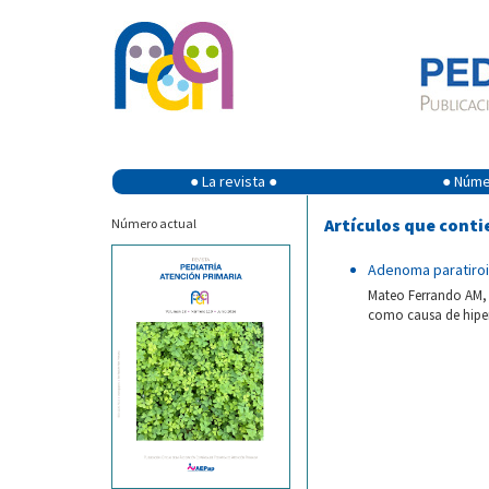
● La revista ●
● Númer
Artículos que conti
Número actual
Adenoma paratiro
Mateo Ferrando AM, 
como causa de hiperc