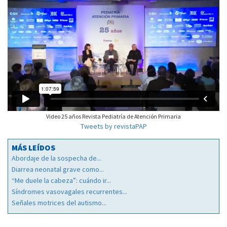
Video 25 años Revista Pediatría de Atención Primaria
Tweets by revistaPAP
MÁS LEÍDOS
Abordaje de la sospecha de...
Diarrea neonatal grave como...
“Me duele la cabeza”: cuándo ir...
Síndromes vasovagales recurrentes...
Señales motrices del autismo...