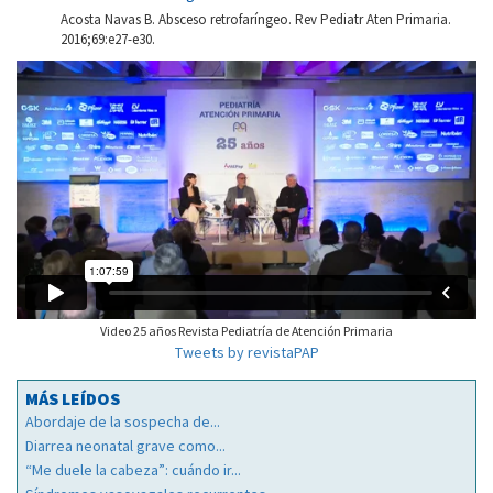
Acosta Navas B. Absceso retrofaríngeo. Rev Pediatr Aten Primaria.
2016;69:e27-e30.
Video 25 años Revista Pediatría de Atención Primaria
Tweets by revistaPAP
MÁS LEÍDOS
Abordaje de la sospecha de...
Diarrea neonatal grave como...
“Me duele la cabeza”: cuándo ir...