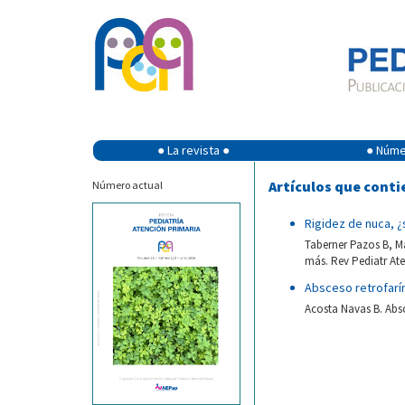
● La revista ●
● Númer
Artículos que conti
Número actual
Rigidez de nuca, 
Taberner Pazos B, M
más. Rev Pediatr Ate
Absceso retrofar
Acosta Navas B. Absc