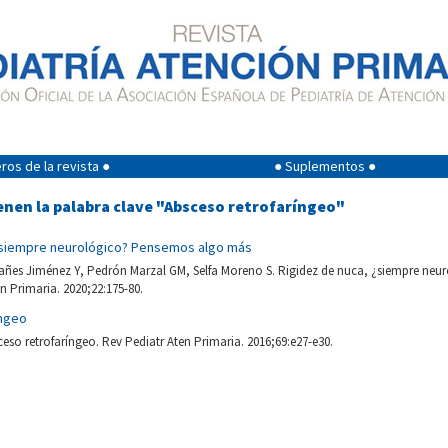
os de la revista ●
● Suplementos ●
enen la palabra clave "Absceso retrofaríngeo"
¿siempre neurológico? Pensemos algo más
añes Jiménez Y, Pedrón Marzal GM, Selfa Moreno S. Rigidez de nuca, ¿siempre ne
n Primaria. 2020;22:175-80.
íngeo
eso retrofaríngeo. Rev Pediatr Aten Primaria. 2016;69:e27-e30.