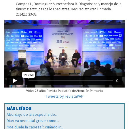
Campos L, Domínguez Aurrecoechea B. Diagnóstico y manejo de la
sinusitis: actitudes de los pediatras. Rev Pediatr Aten Primaria.
2014;16:23-33.
Video 25 años Revista Pediatría de Atención Primaria
Tweets by revistaPAP
MÁS LEÍDOS
Abordaje de la sospecha de...
Diarrea neonatal grave como...
“Me duele la cabeza”: cuándo ir...