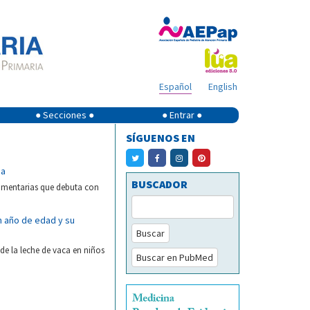
Español
English
● Secciones ●
● Entrar ●
SÍGUENOS EN
ia
BUSCADOR
limentarias que debuta con
n año de edad y su
Buscar
 de la leche de vaca en niños
Buscar en PubMed