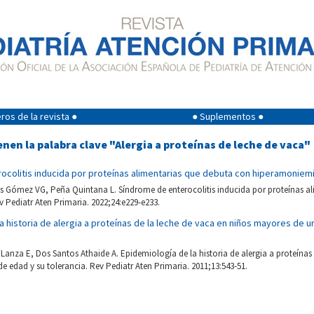
os de la revista ●
● Suplementos ●
nen la palabra clave "Alergia a proteínas de leche de vaca"
ocolitis inducida por proteínas alimentarias que debuta con hiperamoniem
is Gómez VG, Peña Quintana L. Síndrome de enterocolitis inducida por proteínas a
 Pediatr Aten Primaria. 2022;24:e229-e233.
a historia de alergia a proteínas de la leche de vaca en niños mayores de u
 Lanza E, Dos Santos Athaide A. Epidemiología de la historia de alergia a proteínas
 edad y su tolerancia. Rev Pediatr Aten Primaria. 2011;13:543-51.