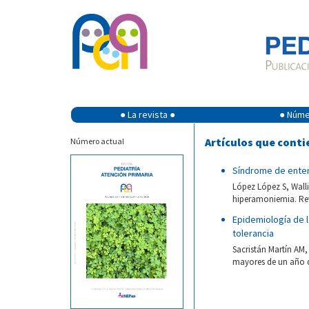
● La revista ●
● Númer
Artículos que contie
Número actual
Síndrome de enter
López López S, Wall
hiperamoniemia. Rev
Epidemiología de l
tolerancia
Sacristán Martín AM,
mayores de un año de