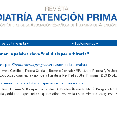
os de la revista ●
● Suplementos ●
nen la palabra clave "Celulitis periorbitaria"
iana por
Streptococcus pyogenes:
revisión de la literatura
 Herrera Castillo L, Escosa García L, Romero Gonzalez MP, Lázaro Perona F, De Jos
tococcus pyogenes: revisión de la literatura. Rev Pediatr Aten Primaria. 2013;15:345
is periorbitaria y orbitaria. Experiencia de quince años
E, Ruiz Jiménez M, Blázquez Fernández JA, Prados Álvarez M, Martín Pelegrina MD
taria y orbitaria. Experiencia de quince años. Rev Pediatr Aten Primaria. 2009;11:597-