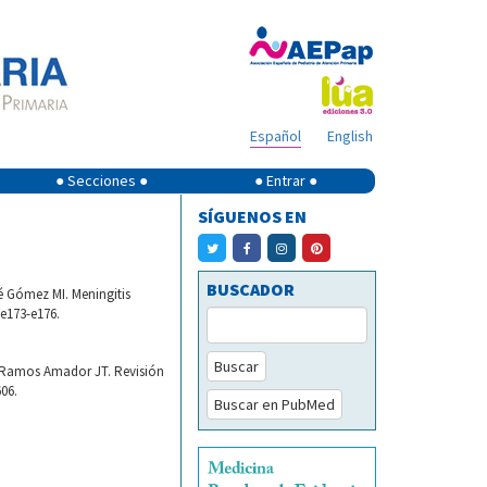
Español
English
● Secciones ●
● Entrar ●
SÍGUENOS EN
BUSCADOR
é Gómez MI. Meningitis
.e173-e176.
Buscar
, Ramos Amador JT. Revisión
606.
Buscar en PubMed