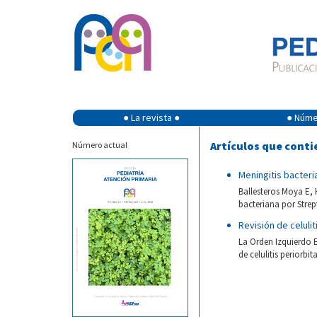
● La revista ●
● Númer
Artículos que contie
Número actual
Meningitis bacter
Ballesteros Moya E,
bacteriana por Strep
Revisión de celulit
La Orden Izquierdo 
de celulitis periorbi