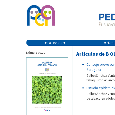
● La revista ●
● Númer
Número actual
Artículos de B O
Consejo breve para
Zaragoza
Galbe Sánchez-Ventur
tabaquismo en escola
Estudio epidemiol
Galbe Sánchez-Ventu
de tabaco en adolesc