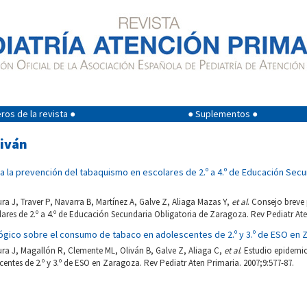
os de la revista ●
● Suplementos ●
liván
 la prevención del tabaquismo en escolares de 2.º a 4.º de Educación Secu
a J, Traver P, Navarra B, Martínez A, Galve Z, Aliaga Mazas Y,
et al
. Consejo breve 
res de 2.º a 4.º de Educación Secundaria Obligatoria de Zaragoza. Rev Pediatr Aten
ógico sobre el consumo de tabaco en adolescentes de 2.º y 3.º de ESO en 
ra J, Magallón R, Clemente ML, Oliván B, Galve Z, Aliaga C,
et al
. Estudio epidemi
entes de 2.º y 3.º de ESO en Zaragoza. Rev Pediatr Aten Primaria. 2007;9:577-87.