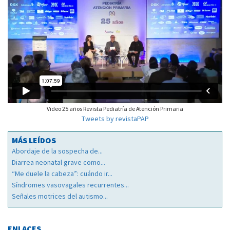
Video 25 años Revista Pediatría de Atención Primaria
Tweets by revistaPAP
MÁS LEÍDOS
Abordaje de la sospecha de...
Diarrea neonatal grave como...
“Me duele la cabeza”: cuándo ir...
Síndromes vasovagales recurrentes...
Señales motrices del autismo...
ENLACES