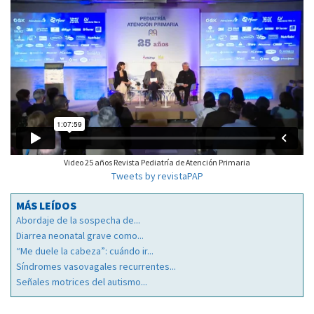
Video 25 años Revista Pediatría de Atención Primaria
Tweets by revistaPAP
MÁS LEÍDOS
Abordaje de la sospecha de...
Diarrea neonatal grave como...
“Me duele la cabeza”: cuándo ir...
Síndromes vasovagales recurrentes...
Señales motrices del autismo...