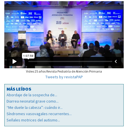
Video 25 años Revista Pediatría de Atención Primaria
Tweets by revistaPAP
MÁS LEÍDOS
Abordaje de la sospecha de...
Diarrea neonatal grave como...
“Me duele la cabeza”: cuándo ir...
Síndromes vasovagales recurrentes...
Señales motrices del autismo...